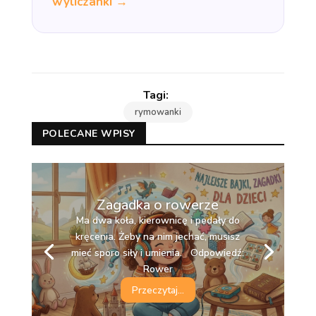
wyliczanki →
rymowanki
POLECANE WPISY
Zagadka o rowerze
Ma dwa koła, kierownicę i pedały do
kręcenia. Żeby na nim jechać, musisz
mieć sporo siły i umienia. Odpowiedź:
Rower
Przeczytaj...