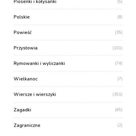
Piosenki i kołysanki
(5)
Polskie
(8)
Powieść
(35)
Przysłowia
(101)
Rymowanki i wyliczanki
(74)
Wielkanoc
(7)
Wiersze i wierszyki
(351)
Zagadki
(65)
Zagraniczne
(2)