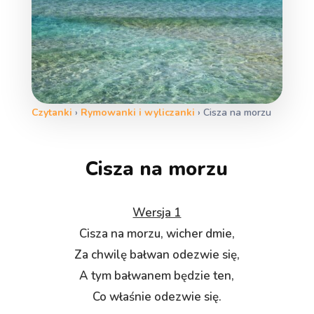
Czytanki
›
Rymowanki i wyliczanki
›
Cisza na morzu
Cisza na morzu
Wersja 1
Cisza na morzu, wicher dmie,
Za chwilę bałwan odezwie się,
A tym bałwanem będzie ten,
Co właśnie odezwie się.