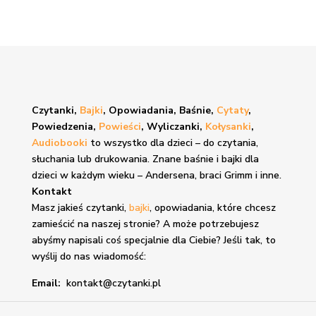
Czytanki,
Bajki
, Opowiadania, Baśnie,
Cytaty
,
Powiedzenia,
Powieści
, Wyliczanki,
Kołysanki
,
Audiobooki
to wszystko dla dzieci – do czytania,
słuchania lub drukowania. Znane
baśnie i bajki
dla
dzieci w każdym wieku – Andersena, braci Grimm i inne.
Kontakt
Masz jakieś czytanki,
bajki
, opowiadania, które chcesz
zamieścić na naszej stronie? A może potrzebujesz
abyśmy napisali coś specjalnie dla Ciebie? Jeśli tak, to
wyślij do nas wiadomość:
Email:
kontakt@czytanki.pl