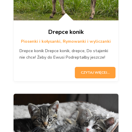
Drepce konik
Piosenki i kołysanki
,
Rymowanki i wyliczanki
Drepce konik Drepce konik, drepce, Do stajenki
nie chce! Żeby do Ewusi Podreptałby jeszcze!
CZYTAJ WIĘCEJ...