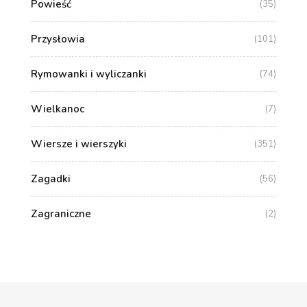
Powieść
(35)
Przysłowia
(101)
Rymowanki i wyliczanki
(74)
Wielkanoc
(7)
Wiersze i wierszyki
(351)
Zagadki
(56)
Zagraniczne
(2)