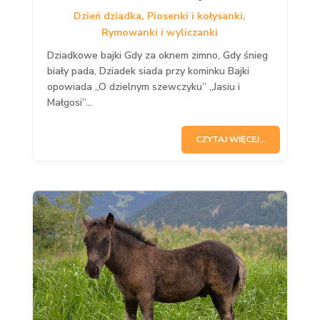
Dzień dziadka
,
Piosenki i kołysanki
,
Rymowanki i wyliczanki
Dziadkowe bajki Gdy za oknem zimno, Gdy śnieg
biały pada, Dziadek siada przy kominku Bajki
opowiada „O dzielnym szewczyku” „Jasiu i
Małgosi”...
CZYTAJ WIĘCEJ...