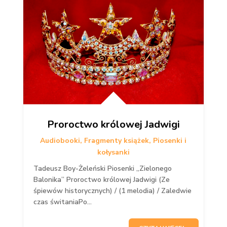
Proroctwo królowej Jadwigi
Audiobooki
,
Fragmenty książek
,
Piosenki i
kołysanki
Tadeusz Boy-Żeleński Piosenki „Zielonego
Balonika” Proroctwo królowej Jadwigi (Ze
śpiewów historycznych) / (1 melodia) / Zaledwie
czas świtaniaPo...