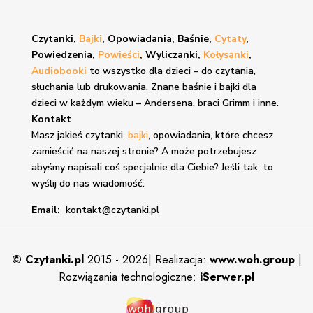
Czytanki,
Bajki
, Opowiadania, Baśnie,
Cytaty
,
Powiedzenia,
Powieści
, Wyliczanki,
Kołysanki
,
Audiobooki
to wszystko dla dzieci – do czytania,
słuchania lub drukowania. Znane
baśnie i bajki
dla
dzieci w każdym wieku – Andersena, braci Grimm i inne.
Kontakt
Masz jakieś czytanki,
bajki
, opowiadania, które chcesz
zamieścić na naszej stronie? A może potrzebujesz
abyśmy napisali coś specjalnie dla Ciebie? Jeśli tak, to
wyślij do nas wiadomość:
Email:
kontakt@czytanki.pl
©
Czytanki.pl
2015 - 2026| Realizacja:
www.woh.group
|
Rozwiązania technologiczne:
iSerwer.pl