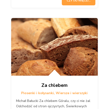
CZYTAJ WIĘCEJ...
Za chlebem
Piosenki i kołysanki
,
Wiersze i wierszyki
Michał Bałucki Za chlebem Góralu, czy ci nie żal
Odchodzić od stron ojczystych, Świerkowych