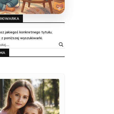
UKIWARKA
kasz jakiegoś konkretnego tytułu,
j z poniższej wyszukiwarki.
AMA