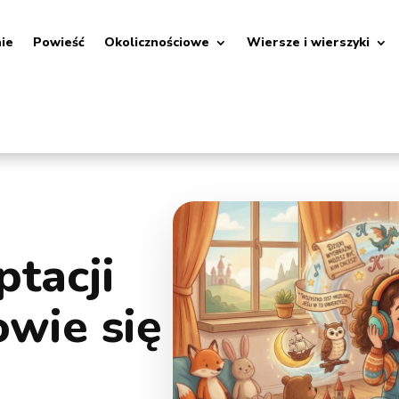
nie
Powieść
Okolicznościowe
Wiersze i wierszyki
ptacji
wie się