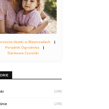
oroczne domki w Bieszczadach
|
Poradnik Ogrodnika
|
Darmowe Czcionki
ORIE
oki
(198)
aśnie
(236)