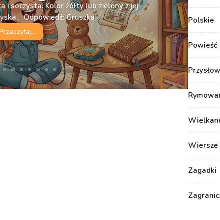
 i soczysta. Kolor żółty lub zielony z jej
ryska. Odpowiedź: Gruszka
Polskie
Przeczytaj...
Powieść
Przysłow
Rymowank
Wielkan
Wiersze 
Zagadki
Zagranic