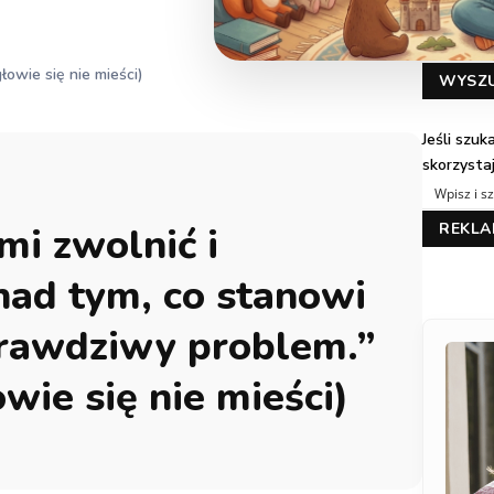
łowie się nie mieści)
WYSZ
Jeśli szu
skorzysta
mi zwolnić i
REKL
nad tym, co stanowi
rawdziwy problem.”
wie się nie mieści)