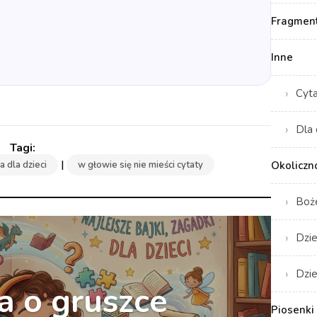
Fragment
Inne
Cyt
Dla 
|
Okoliczn
 dla dzieci
w głowie się nie mieści cytaty
Boż
Dzie
Dzie
 o gruszce
Piosenki 