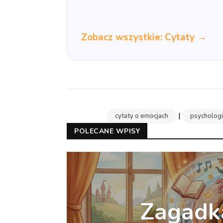
Zobacz wszystkie: Cytaty →
|
cytaty o emocjach
psychologia
POLECANE WPISY
Zagadka