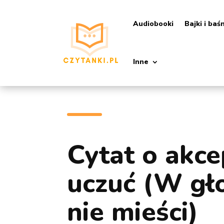
Audiobooki
Bajki i baś
Inne
Cytat o akce
uczuć (W gło
nie mieści)