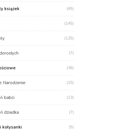
y książek
(45)
(145)
aty
(125)
dorosłych
(7)
ościowe
(36)
e Narodzenie
(15)
ń babci
(13)
ń dziadka
(7)
i kołysanki
(5)