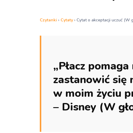
Czytanki
›
Cytaty
›
Cytat o akceptacji uczuć (W g
„Płacz pomaga 
zastanowić się 
w moim życiu p
– Disney (W gło