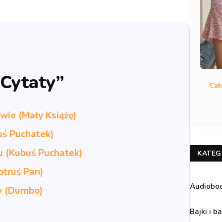
„Cytaty”
Cał
ie (Mały Książę)
uś Puchatek)
u (Kubuś Puchatek)
KATEG
otruś Pan)
Audiobo
ły (Dumbo)
Bajki i b