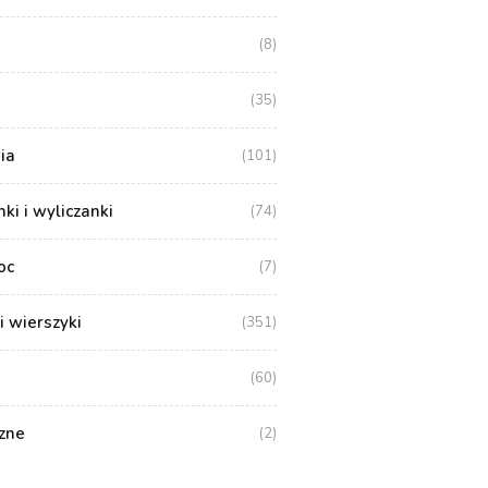
(8)
(35)
ia
(101)
i i wyliczanki
(74)
oc
(7)
i wierszyki
(351)
(60)
zne
(2)