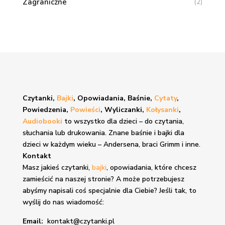
Zagraniczne
(2)
Czytanki,
Bajki
, Opowiadania, Baśnie,
Cytaty
,
Powiedzenia,
Powieści
, Wyliczanki,
Kołysanki
,
Audiobooki
to wszystko dla dzieci – do czytania,
słuchania lub drukowania. Znane
baśnie i bajki
dla
dzieci w każdym wieku – Andersena, braci Grimm i inne.
Kontakt
Masz jakieś czytanki,
bajki
, opowiadania, które chcesz
zamieścić na naszej stronie? A może potrzebujesz
abyśmy napisali coś specjalnie dla Ciebie? Jeśli tak, to
wyślij do nas wiadomość:
Email:
kontakt@czytanki.pl