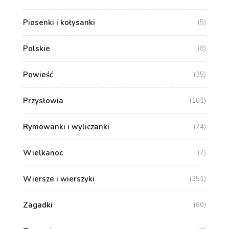
Piosenki i kołysanki
(5)
Polskie
(8)
Powieść
(35)
Przysłowia
(101)
Rymowanki i wyliczanki
(74)
Wielkanoc
(7)
Wiersze i wierszyki
(351)
Zagadki
(60)