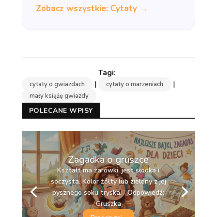
Zobacz wszystkie: Cytaty →
|
|
cytaty o gwiazdach
cytaty o marzeniach
mały książę gwiazdy
POLECANE WPISY
Zagadka o gruszce
Kształt ma żarówki, jest słodka i
soczysta. Kolor żółty lub zielony z jej
pysznego soku tryska. Odpowiedź:
Gruszka