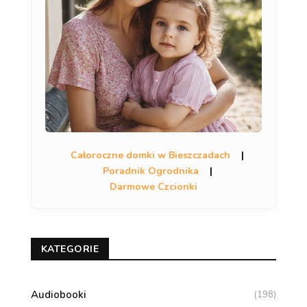
Całoroczne domki w Bieszczadach
|
Poradnik Ogrodnika
|
Darmowe Czcionki
KATEGORIE
Audiobooki
(198)