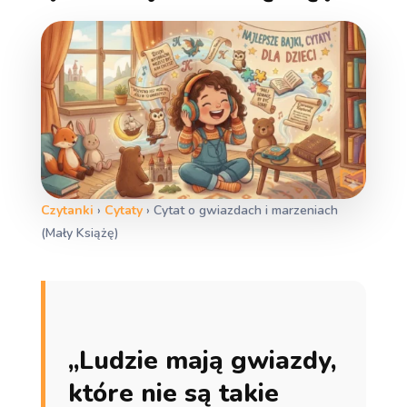
Czytanki
›
Cytaty
›
Cytat o gwiazdach i marzeniach
(Mały Książę)
„Ludzie mają gwiazdy,
które nie są takie