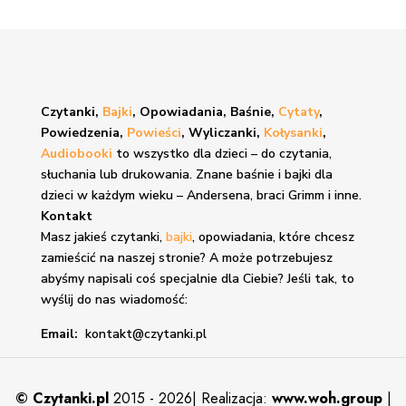
Czytanki,
Bajki
, Opowiadania, Baśnie,
Cytaty
,
Powiedzenia,
Powieści
, Wyliczanki,
Kołysanki
,
Audiobooki
to wszystko dla dzieci – do czytania,
słuchania lub drukowania. Znane
baśnie i bajki
dla
dzieci w każdym wieku – Andersena, braci Grimm i inne.
Kontakt
Masz jakieś czytanki,
bajki
, opowiadania, które chcesz
zamieścić na naszej stronie? A może potrzebujesz
abyśmy napisali coś specjalnie dla Ciebie? Jeśli tak, to
wyślij do nas wiadomość:
Email:
kontakt@czytanki.pl
©
Czytanki.pl
2015 - 2026| Realizacja:
www.woh.group
|