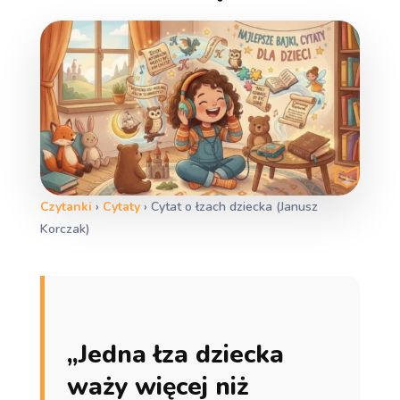
Czytanki
›
Cytaty
›
Cytat o łzach dziecka (Janusz
Korczak)
„Jedna łza dziecka
waży więcej niż