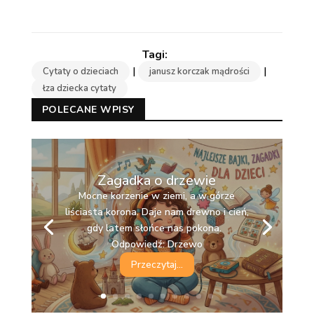
|
|
Cytaty o dzieciach
janusz korczak mądrości
łza dziecka cytaty
POLECANE WPISY
Zagadka o drzewie
Mocne korzenie w ziemi, a w górze
liściasta korona. Daje nam drewno i cień,
gdy latem słońce nas pokona.
Odpowiedź: Drzewo
Przeczytaj...