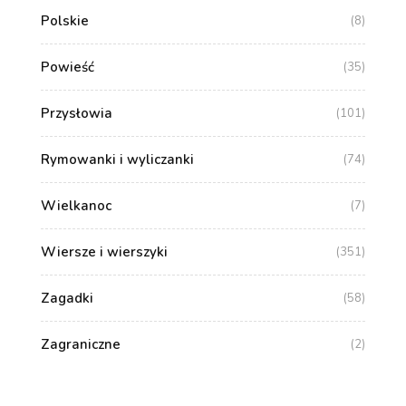
Polskie
(8)
Powieść
(35)
Przysłowia
(101)
Rymowanki i wyliczanki
(74)
Wielkanoc
(7)
Wiersze i wierszyki
(351)
Zagadki
(58)
Zagraniczne
(2)