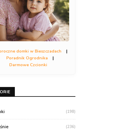
oroczne domki w Bieszczadach
|
Poradnik Ogrodnika
|
Darmowe Czcionki
ORIE
oki
(198)
aśnie
(236)