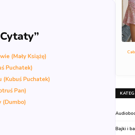
„Cytaty”
Cał
ie (Mały Książę)
uś Puchatek)
u (Kubuś Puchatek)
otruś Pan)
KATEG
ły (Dumbo)
Audiobo
Bajki i b