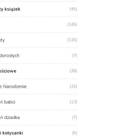
y książek
(45)
(145)
aty
(125)
dorosłych
(7)
ościowe
(36)
e Narodzenie
(15)
ń babci
(13)
ń dziadka
(7)
i kołysanki
(5)