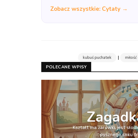
Zobacz wszystkie: Cytaty →
|
kubuś puchatek
miłość
POLECANE WPISY
Zagadka
Kształt ma żarówki, jest słodka
pysznego soku t