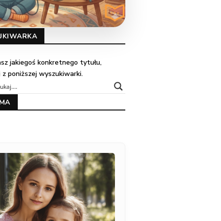
UKIWARKA
kasz jakiegoś konkretnego tytułu,
j z poniższej wyszukiwarki.
AMA