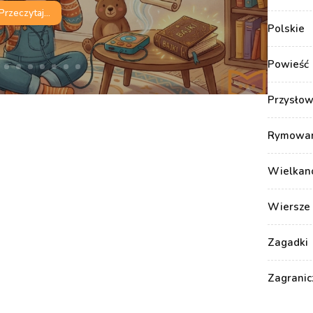
Przeczytaj...
Polskie
Powieść
Przysłow
Rymowank
Wielkan
Wiersze 
Zagadki
Zagranic