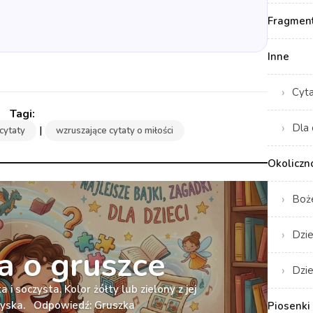
Fragment
Inne
Cyt
Dla 
|
 cytaty
wzruszające cytaty o miłości
Okoliczn
Boż
Dzie
 o gruszce
Dzie
 i soczysta. Kolor żółty lub zielony z jej
ryska. Odpowiedź: Gruszka
Piosenki 