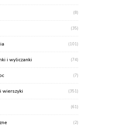
(8)
(35)
ia
(101)
i i wyliczanki
(74)
oc
(7)
i wierszyki
(351)
(61)
zne
(2)