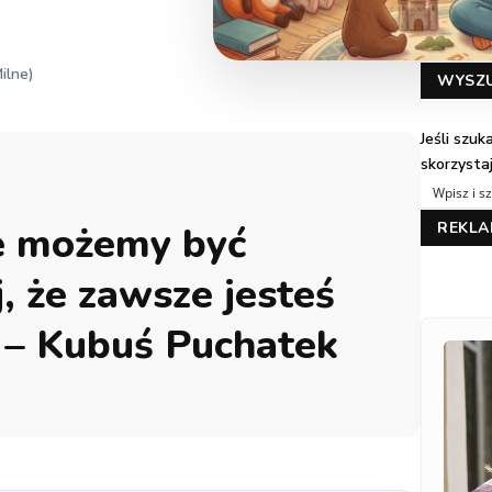
Milne)
WYSZ
Jeśli szu
skorzysta
ie możemy być
REKL
, że zawsze jesteś
 – Kubuś Puchatek