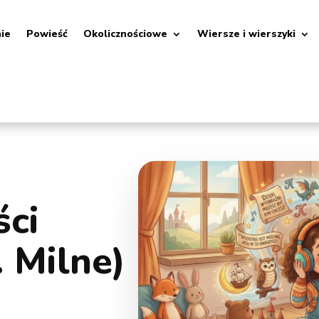
nie
Powieść
Okolicznościowe
Wiersze i wierszyki
ści
. Milne)