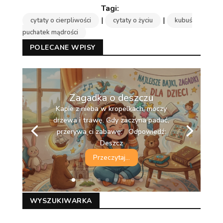
|
|
cytaty o cierpliwości
cytaty o życiu
kubuś
puchatek mądrości
POLECANE WPISY
Zagadka o deszczu
Kapie z nieba w kropelkach, moczy
drzewa i trawę. Gdy zaczyna padać,
przerywa ci zabawę. Odpowiedź:
Deszcz
Przeczytaj...
WYSZUKIWARKA