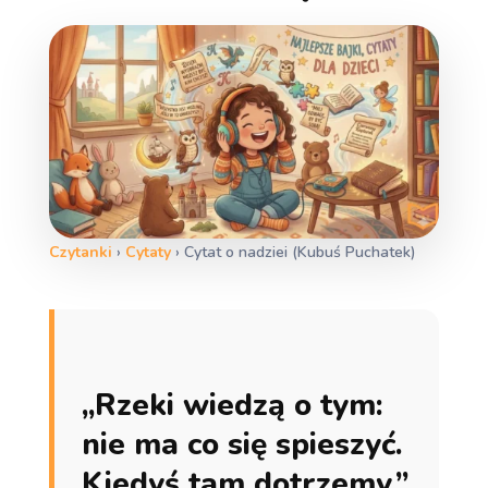
Czytanki
›
Cytaty
›
Cytat o nadziei (Kubuś Puchatek)
„Rzeki wiedzą o tym:
nie ma co się spieszyć.
Kiedyś tam dotrzemy.”