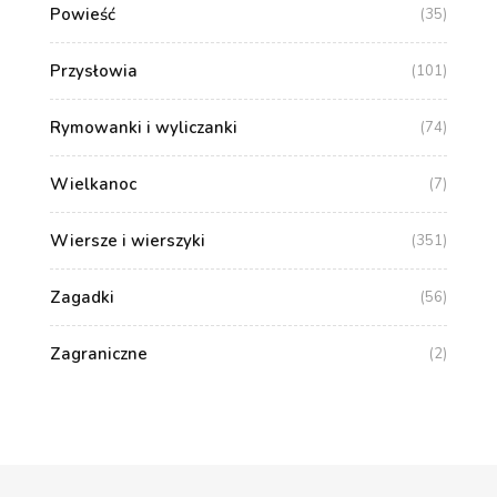
Powieść
(35)
Przysłowia
(101)
Rymowanki i wyliczanki
(74)
Wielkanoc
(7)
Wiersze i wierszyki
(351)
Zagadki
(56)
Zagraniczne
(2)