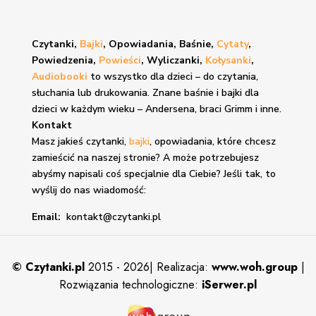
Czytanki,
Bajki
, Opowiadania, Baśnie,
Cytaty
,
Powiedzenia,
Powieści
, Wyliczanki,
Kołysanki
,
Audiobooki
to wszystko dla dzieci – do czytania,
słuchania lub drukowania. Znane
baśnie i bajki
dla
dzieci w każdym wieku – Andersena, braci Grimm i inne.
Kontakt
Masz jakieś czytanki,
bajki
, opowiadania, które chcesz
zamieścić na naszej stronie? A może potrzebujesz
abyśmy napisali coś specjalnie dla Ciebie? Jeśli tak, to
wyślij do nas wiadomość:
Email:
kontakt@czytanki.pl
©
Czytanki.pl
2015 - 2026| Realizacja:
www.woh.group
|
Rozwiązania technologiczne:
iSerwer.pl