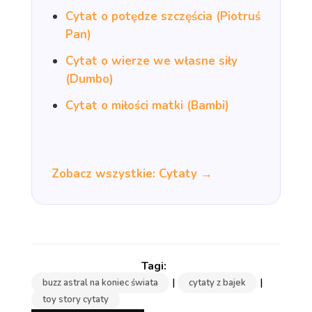
Cytat o potędze szczęścia (Piotruś
Pan)
Cytat o wierze we własne siły
(Dumbo)
Cytat o miłości matki (Bambi)
Zobacz wszystkie: Cytaty →
|
|
buzz astral na koniec świata
cytaty z bajek
toy story cytaty