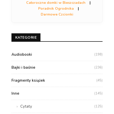
Całoroczne domki w Bieszczadach
|
Poradnik Ogrodnika
|
Darmowe Czcionki
KATEGORIE
Audiobooki
(198)
Bajki i baśnie
(236)
Fragmenty książek
(45)
Inne
(145)
Cytaty
(125)