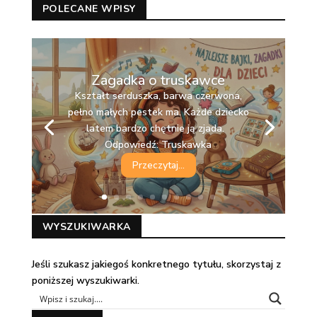
POLECANE WPISY
Zagadka o truskawce
Kształt serduszka, barwa czerwona,
pełno małych pestek ma. Każde dziecko
latem bardzo chętnie ją zjada.
Odpowiedź: Truskawka
Przeczytaj...
WYSZUKIWARKA
Jeśli szukasz jakiegoś konkretnego tytułu, skorzystaj z
poniższej wyszukiwarki.