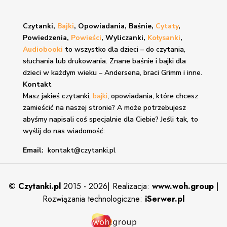
Czytanki,
Bajki
, Opowiadania, Baśnie,
Cytaty
,
Powiedzenia,
Powieści
, Wyliczanki,
Kołysanki
,
Audiobooki
to wszystko dla dzieci – do czytania,
słuchania lub drukowania. Znane
baśnie i bajki
dla
dzieci w każdym wieku – Andersena, braci Grimm i inne.
Kontakt
Masz jakieś czytanki,
bajki
, opowiadania, które chcesz
zamieścić na naszej stronie? A może potrzebujesz
abyśmy napisali coś specjalnie dla Ciebie? Jeśli tak, to
wyślij do nas wiadomość:
Email:
kontakt@czytanki.pl
©
Czytanki.pl
2015 - 2026| Realizacja:
www.woh.group
|
Rozwiązania technologiczne:
iSerwer.pl