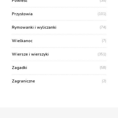
Powieść
(35)
Przysłowia
(101)
Rymowanki i wyliczanki
(74)
Wielkanoc
(7)
Wiersze i wierszyki
(351)
Zagadki
(58)
Zagraniczne
(2)