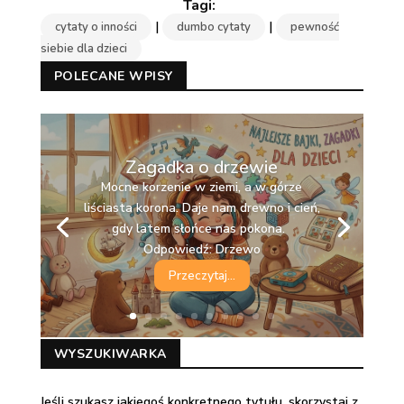
|
|
cytaty o inności
dumbo cytaty
pewność
siebie dla dzieci
POLECANE WPISY
Zagadka o drzewie
Mocne korzenie w ziemi, a w górze
liściasta korona. Daje nam drewno i cień,
gdy latem słońce nas pokona.
Odpowiedź: Drzewo
Przeczytaj...
WYSZUKIWARKA
Jeśli szukasz jakiegoś konkretnego tytułu, skorzystaj z