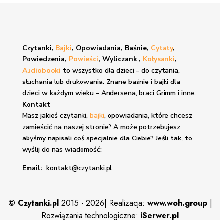
Czytanki,
Bajki
, Opowiadania, Baśnie,
Cytaty
,
Powiedzenia,
Powieści
, Wyliczanki,
Kołysanki
,
Audiobooki
to wszystko dla dzieci – do czytania,
słuchania lub drukowania. Znane
baśnie i bajki
dla
dzieci w każdym wieku – Andersena, braci Grimm i inne.
Kontakt
Masz jakieś czytanki,
bajki
, opowiadania, które chcesz
zamieścić na naszej stronie? A może potrzebujesz
abyśmy napisali coś specjalnie dla Ciebie? Jeśli tak, to
wyślij do nas wiadomość:
Email:
kontakt@czytanki.pl
©
Czytanki.pl
2015 - 2026| Realizacja:
www.woh.group
|
Rozwiązania technologiczne:
iSerwer.pl