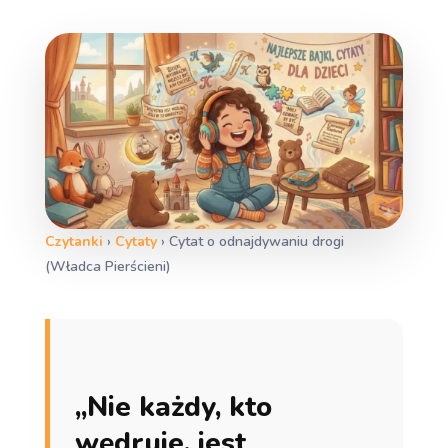
Czytanki
›
Cytaty
›
Cytat o odnajdywaniu drogi
(Władca Pierścieni)
„Nie każdy, kto
wędruje, jest