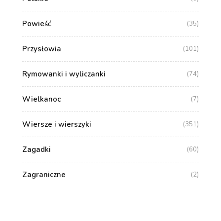
Powieść
(35)
Przysłowia
(101)
Rymowanki i wyliczanki
(74)
Wielkanoc
(7)
Wiersze i wierszyki
(351)
Zagadki
(60)
Zagraniczne
(2)