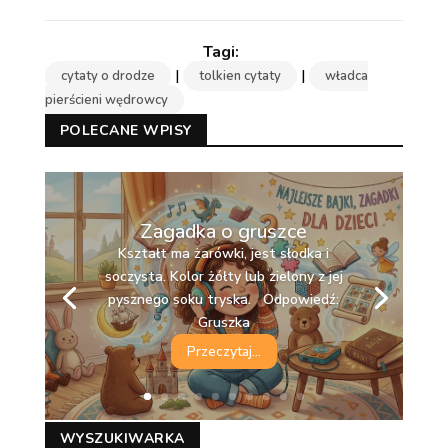
|
|
cytaty o drodze
tolkien cytaty
władca
pierścieni wędrowcy
POLECANE WPISY
Zagadka o gruszce
Kształt ma żarówki, jest słodka i
soczysta. Kolor żółty lub zielony z jej
pysznego soku tryska. Odpowiedź:
Gruszka
Przeczytaj...
WYSZUKIWARKA