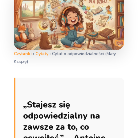
Czytanki
›
Cytaty
›
Cytat o odpowiedzialności (Mały
Książę)
„Stajesz się
odpowiedzialny na
zawsze za to, co
oswoiłeś.” – Antoine