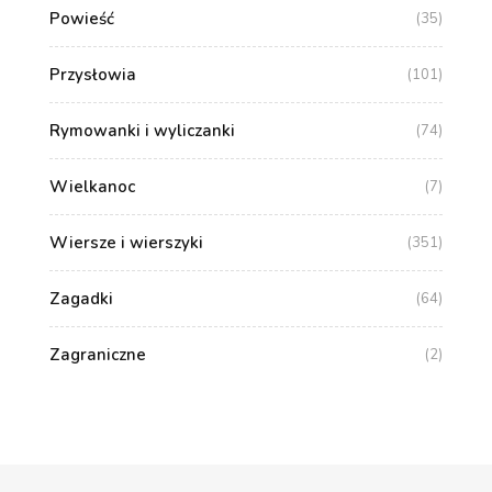
Powieść
(35)
Przysłowia
(101)
Rymowanki i wyliczanki
(74)
Wielkanoc
(7)
Wiersze i wierszyki
(351)
Zagadki
(64)
Zagraniczne
(2)