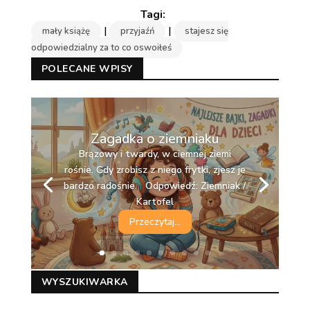
|
|
mały książę
przyjaźń
stajesz się
odpowiedzialny za to co oswoiłeś
POLECANE WPISY
Zagadka o ziemniaku
Brązowy i twardy, w ciemnej ziemi
rośnie. Gdy zrobisz z niego frytki, zjesz je
bardzo radośnie. Odpowiedź: Ziemniak /
Kartofel
Przeczytaj...
WYSZUKIWARKA