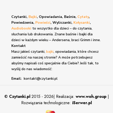
Czytanki,
Bajki
, Opowiadania, Baśnie,
Cytaty
,
Powiedzenia,
Powieści
, Wyliczanki,
Kołysanki
,
Audiobooki
to wszystko dla dzieci – do czytania,
słuchania lub drukowania. Znane
baśnie i bajki
dla
dzieci w każdym wieku – Andersena, braci Grimm i inne.
Kontakt
Masz jakieś czytanki,
bajki
, opowiadania, które chcesz
zamieścić na naszej stronie? A może potrzebujesz
abyśmy napisali coś specjalnie dla Ciebie? Jeśli tak, to
wyślij do nas wiadomość:
Email:
kontakt@czytanki.pl
©
Czytanki.pl
2015 - 2026| Realizacja:
www.woh.group
|
Rozwiązania technologiczne:
iSerwer.pl