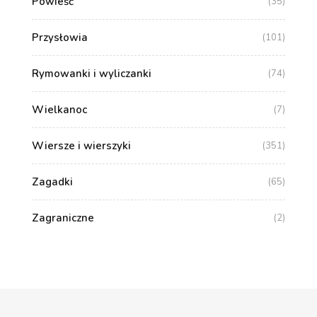
Powieść
(35)
Przysłowia
(101)
Rymowanki i wyliczanki
(74)
Wielkanoc
(7)
Wiersze i wierszyki
(351)
Zagadki
(65)
Zagraniczne
(2)