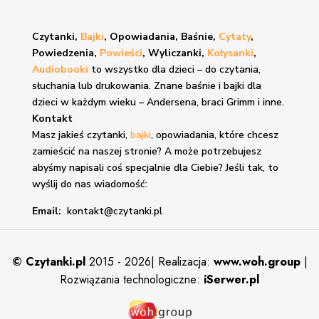
Czytanki,
Bajki
, Opowiadania, Baśnie,
Cytaty
,
Powiedzenia,
Powieści
, Wyliczanki,
Kołysanki
,
Audiobooki
to wszystko dla dzieci – do czytania,
słuchania lub drukowania. Znane
baśnie i bajki
dla
dzieci w każdym wieku – Andersena, braci Grimm i inne.
Kontakt
Masz jakieś czytanki,
bajki
, opowiadania, które chcesz
zamieścić na naszej stronie? A może potrzebujesz
abyśmy napisali coś specjalnie dla Ciebie? Jeśli tak, to
wyślij do nas wiadomość:
Email:
kontakt@czytanki.pl
©
Czytanki.pl
2015 - 2026| Realizacja:
www.woh.group
|
Rozwiązania technologiczne:
iSerwer.pl