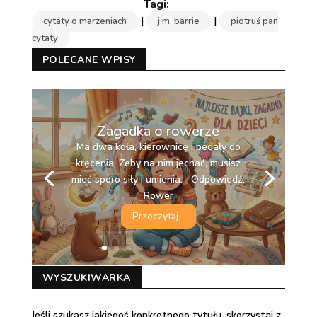
|
|
cytaty o marzeniach
j.m. barrie
piotruś pan
cytaty
POLECANE WPISY
Zagadka o rowerze
Ma dwa koła, kierownicę i pedały do
kręcenia. Żeby na nim jechać, musisz
mieć sporo siły i umienia. Odpowiedź:
Rower
Przeczytaj...
WYSZUKIWARKA
Jeśli szukasz jakiegoś konkretnego tytułu, skorzystaj z