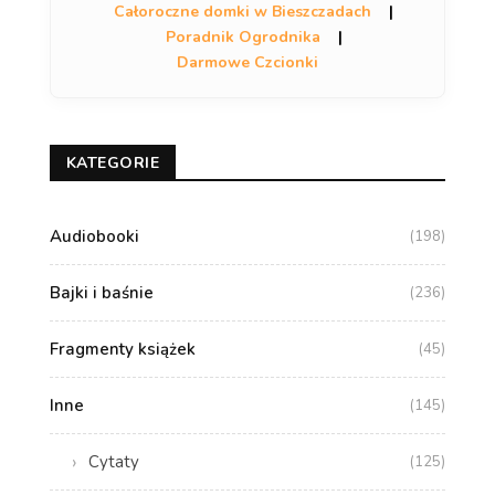
Całoroczne domki w Bieszczadach
|
Poradnik Ogrodnika
|
Darmowe Czcionki
KATEGORIE
Audiobooki
(198)
Bajki i baśnie
(236)
Fragmenty książek
(45)
Inne
(145)
Cytaty
(125)