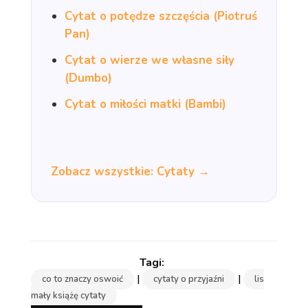
Cytat o potędze szczęścia (Piotruś
Pan)
Cytat o wierze we własne siły
(Dumbo)
Cytat o miłości matki (Bambi)
Zobacz wszystkie: Cytaty →
|
|
co to znaczy oswoić
cytaty o przyjaźni
lis
mały książę cytaty