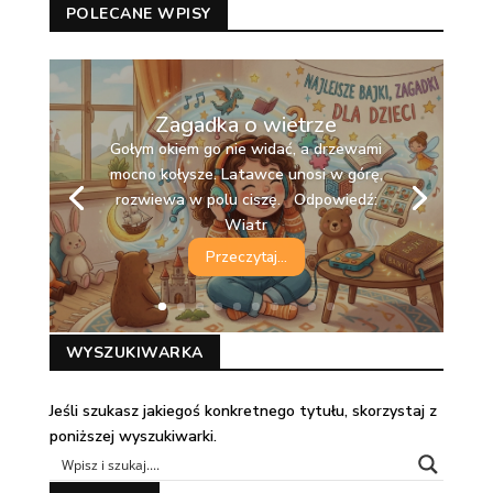
POLECANE WPISY
Zagadka o wietrze
Gołym okiem go nie widać, a drzewami
mocno kołysze. Latawce unosi w górę,
rozwiewa w polu ciszę. Odpowiedź:
Wiatr
Przeczytaj...
WYSZUKIWARKA
Jeśli szukasz jakiegoś konkretnego tytułu, skorzystaj z
poniższej wyszukiwarki.