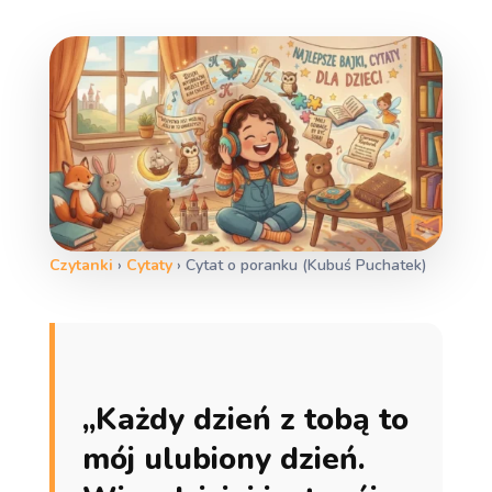
Czytanki
›
Cytaty
›
Cytat o poranku (Kubuś Puchatek)
„Każdy dzień z tobą to
mój ulubiony dzień.