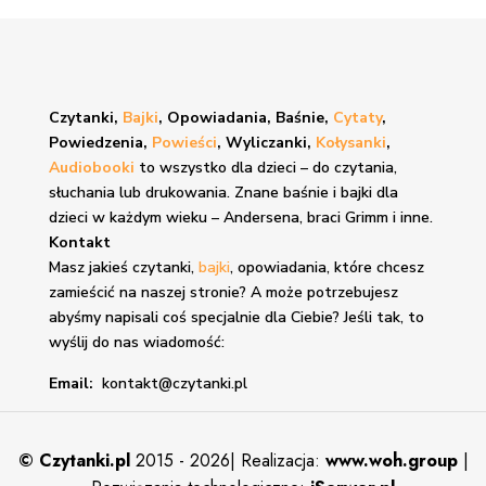
Czytanki,
Bajki
, Opowiadania, Baśnie,
Cytaty
,
Powiedzenia,
Powieści
, Wyliczanki,
Kołysanki
,
Audiobooki
to wszystko dla dzieci – do czytania,
słuchania lub drukowania. Znane
baśnie i bajki
dla
dzieci w każdym wieku – Andersena, braci Grimm i inne.
Kontakt
Masz jakieś czytanki,
bajki
, opowiadania, które chcesz
zamieścić na naszej stronie? A może potrzebujesz
abyśmy napisali coś specjalnie dla Ciebie? Jeśli tak, to
wyślij do nas wiadomość:
Email:
kontakt@czytanki.pl
©
Czytanki.pl
2015 - 2026| Realizacja:
www.woh.group
|