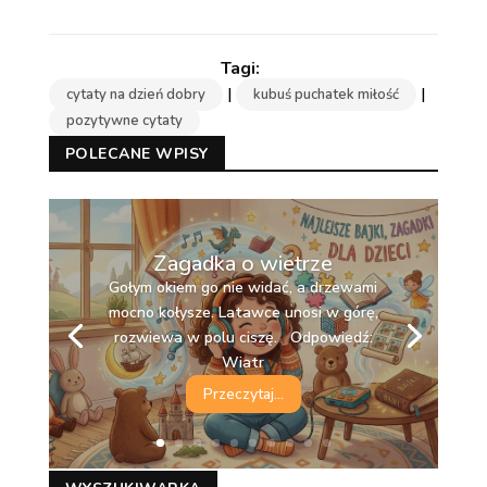
|
|
cytaty na dzień dobry
kubuś puchatek miłość
pozytywne cytaty
POLECANE WPISY
Zagadka o wietrze
Gołym okiem go nie widać, a drzewami
mocno kołysze. Latawce unosi w górę,
rozwiewa w polu ciszę. Odpowiedź:
Wiatr
Przeczytaj...