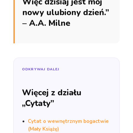
Więc dzisiaj jest mój
nowy ulubiony dzień.”
– A.A. Milne
ODKRYWAJ DALEJ
Więcej z działu
„Cytaty”
Cytat o wewnętrznym bogactwie
(Mały Książę)