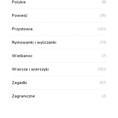
Polskie
(8)
Powieść
(35)
Przysłowia
(101)
Rymowanki i wyliczanki
(74)
Wielkanoc
(7)
Wiersze i wierszyki
(351)
Zagadki
(57)
Zagraniczne
(2)