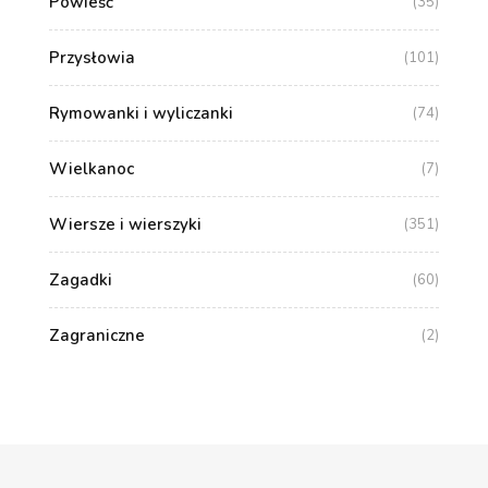
Powieść
(35)
Przysłowia
(101)
Rymowanki i wyliczanki
(74)
Wielkanoc
(7)
Wiersze i wierszyki
(351)
Zagadki
(60)
Zagraniczne
(2)