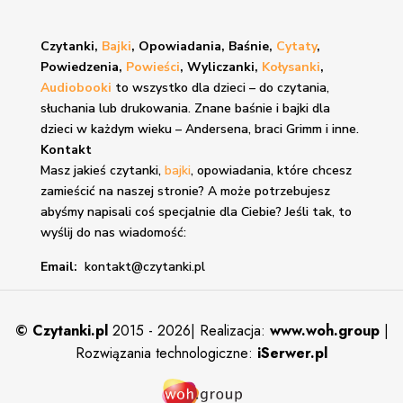
Czytanki,
Bajki
, Opowiadania, Baśnie,
Cytaty
,
Powiedzenia,
Powieści
, Wyliczanki,
Kołysanki
,
Audiobooki
to wszystko dla dzieci – do czytania,
słuchania lub drukowania. Znane
baśnie i bajki
dla
dzieci w każdym wieku – Andersena, braci Grimm i inne.
Kontakt
Masz jakieś czytanki,
bajki
, opowiadania, które chcesz
zamieścić na naszej stronie? A może potrzebujesz
abyśmy napisali coś specjalnie dla Ciebie? Jeśli tak, to
wyślij do nas wiadomość:
Email:
kontakt@czytanki.pl
©
Czytanki.pl
2015 - 2026| Realizacja:
www.woh.group
|
Rozwiązania technologiczne:
iSerwer.pl