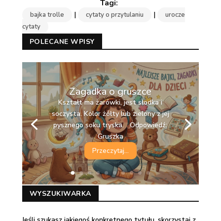
|
|
bajka trolle
cytaty o przytulaniu
urocze
cytaty
POLECANE WPISY
Zagadka o gruszce
Kształt ma żarówki, jest słodka i
soczysta. Kolor żółty lub zielony z jej
pysznego soku tryska. Odpowiedź:
Gruszka
Przeczytaj...
WYSZUKIWARKA
Jeśli szukasz jakiegoś konkretnego tytułu, skorzystaj z