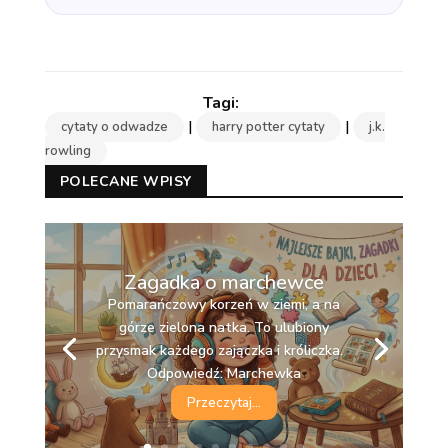
|
|
cytaty o odwadze
harry potter cytaty
j.k.
rowling
POLECANE WPISY
Zagadka o marchewce
Pomarańczowy korzeń w ziemi, a na
górze zielona natka. To ulubiony
przysmak każdego zajączka i króliczka.
Odpowiedź: Marchewka
Przeczytaj...