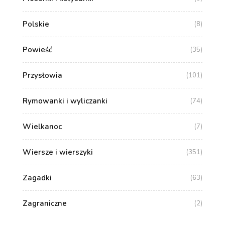
Polskie
(8)
Powieść
(35)
Przysłowia
(101)
Rymowanki i wyliczanki
(74)
Wielkanoc
(7)
Wiersze i wierszyki
(351)
Zagadki
(63)
Zagraniczne
(2)