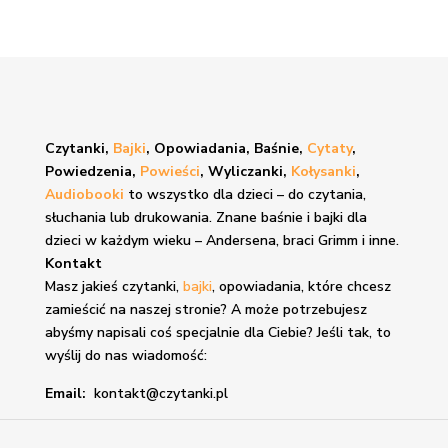
Czytanki,
Bajki
, Opowiadania, Baśnie,
Cytaty
,
Powiedzenia,
Powieści
, Wyliczanki,
Kołysanki
,
Audiobooki
to wszystko dla dzieci – do czytania,
słuchania lub drukowania. Znane
baśnie i bajki
dla
dzieci w każdym wieku – Andersena, braci Grimm i inne.
Kontakt
Masz jakieś czytanki,
bajki
, opowiadania, które chcesz
zamieścić na naszej stronie? A może potrzebujesz
abyśmy napisali coś specjalnie dla Ciebie? Jeśli tak, to
wyślij do nas wiadomość:
Email:
kontakt@czytanki.pl