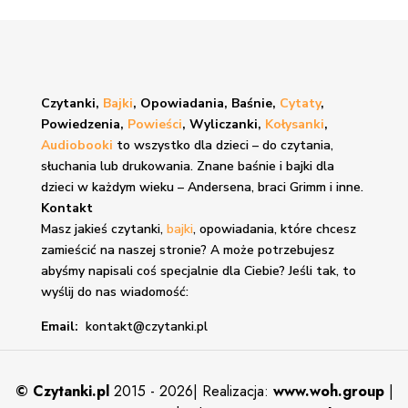
Czytanki,
Bajki
, Opowiadania, Baśnie,
Cytaty
,
Powiedzenia,
Powieści
, Wyliczanki,
Kołysanki
,
Audiobooki
to wszystko dla dzieci – do czytania,
słuchania lub drukowania. Znane
baśnie i bajki
dla
dzieci w każdym wieku – Andersena, braci Grimm i inne.
Kontakt
Masz jakieś czytanki,
bajki
, opowiadania, które chcesz
zamieścić na naszej stronie? A może potrzebujesz
abyśmy napisali coś specjalnie dla Ciebie? Jeśli tak, to
wyślij do nas wiadomość:
Email:
kontakt@czytanki.pl
©
Czytanki.pl
2015 - 2026| Realizacja:
www.woh.group
|