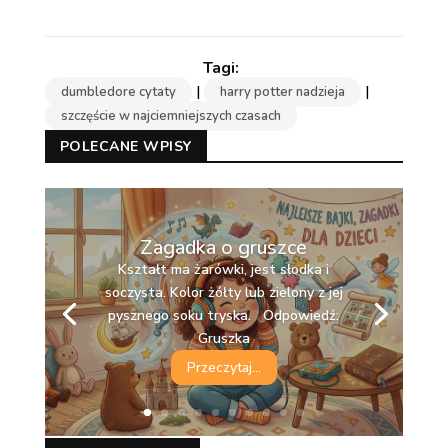
|
|
dumbledore cytaty
harry potter nadzieja
szczęście w najciemniejszych czasach
POLECANE WPISY
Zagadka o gruszce
Kształt ma żarówki, jest słodka i
soczysta. Kolor żółty lub zielony z jej
pysznego soku tryska. Odpowiedź:
Gruszka
Przeczytaj...