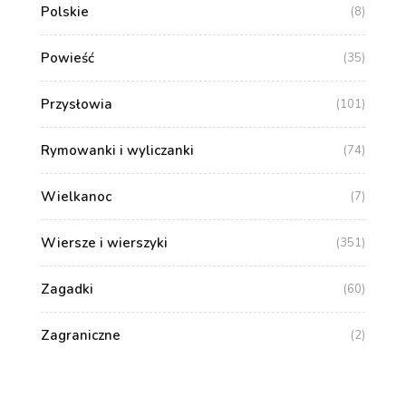
Polskie
(8)
Powieść
(35)
Przysłowia
(101)
Rymowanki i wyliczanki
(74)
Wielkanoc
(7)
Wiersze i wierszyki
(351)
Zagadki
(60)
Zagraniczne
(2)