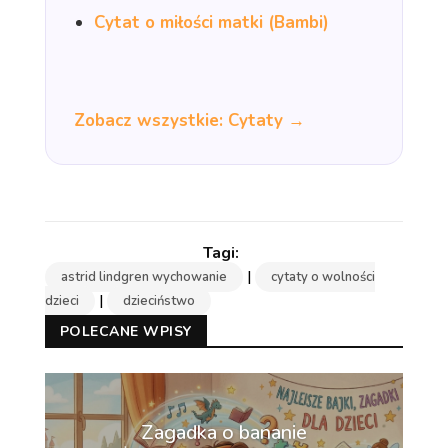
Cytat o miłości matki (Bambi)
Zobacz wszystkie: Cytaty →
|
astrid lindgren wychowanie
cytaty o wolności
|
dzieci
dzieciństwo
POLECANE WPISY
Zagadka o bananie