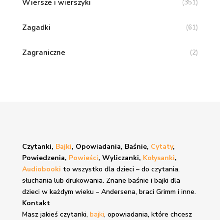
Wiersze i wierszyki
(351)
Zagadki
(61)
Zagraniczne
(2)
Czytanki,
Bajki
, Opowiadania, Baśnie,
Cytaty
,
Powiedzenia,
Powieści
, Wyliczanki,
Kołysanki
,
Audiobooki
to wszystko dla dzieci – do czytania,
słuchania lub drukowania. Znane
baśnie i bajki
dla
dzieci w każdym wieku – Andersena, braci Grimm i inne.
Kontakt
Masz jakieś czytanki,
bajki
, opowiadania, które chcesz