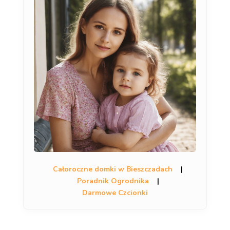
Całoroczne domki w Bieszczadach
|
Poradnik Ogrodnika
|
Darmowe Czcionki