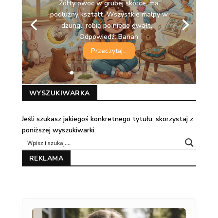
Żółty owoc w grubej skórce, ma
podłużny kształt. Wszystkie małpy w
dżungli robią po niego gwałt.
Odpowiedź: Banan
Przeczytaj...
WYSZUKIWARKA
Jeśli szukasz jakiegoś konkretnego tytułu, skorzystaj z
poniższej wyszukiwarki.
REKLAMA