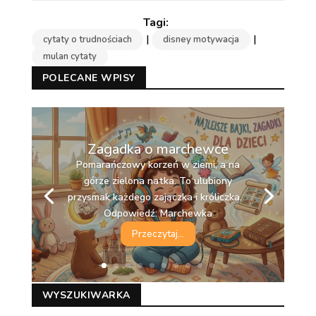
|
|
cytaty o trudnościach
disney motywacja
mulan cytaty
POLECANE WPISY
Zagadka o marchewce
Pomarańczowy korzeń w ziemi, a na
górze zielona natka. To ulubiony
przysmak każdego zajączka i króliczka.
Odpowiedź: Marchewka
Przeczytaj...
WYSZUKIWARKA