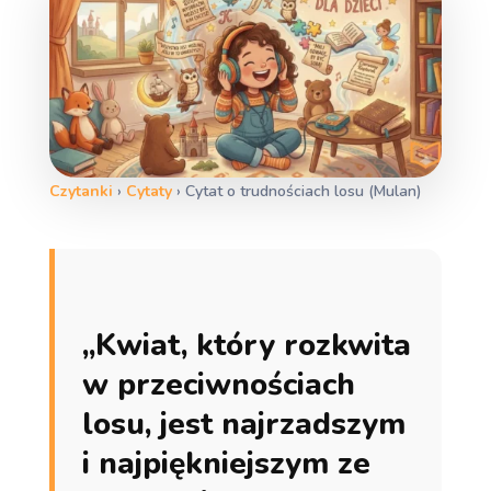
Czytanki
›
Cytaty
›
Cytat o trudnościach losu (Mulan)
„Kwiat, który rozkwita
w przeciwnościach
losu, jest najrzadszym
i najpiękniejszym ze