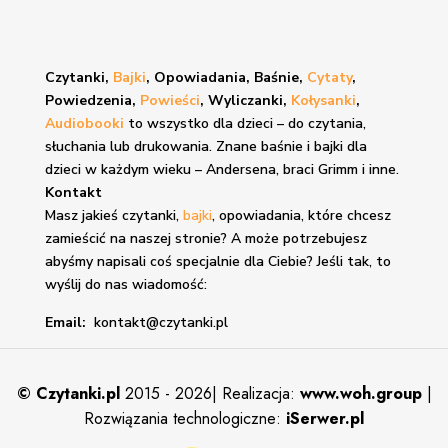
Czytanki,
Bajki
, Opowiadania, Baśnie,
Cytaty
,
Powiedzenia,
Powieści
, Wyliczanki,
Kołysanki
,
Audiobooki
to wszystko dla dzieci – do czytania,
słuchania lub drukowania. Znane
baśnie i bajki
dla
dzieci w każdym wieku – Andersena, braci Grimm i inne.
Kontakt
Masz jakieś czytanki,
bajki
, opowiadania, które chcesz
zamieścić na naszej stronie? A może potrzebujesz
abyśmy napisali coś specjalnie dla Ciebie? Jeśli tak, to
wyślij do nas wiadomość:
Email:
kontakt@czytanki.pl
©
Czytanki.pl
2015 - 2026| Realizacja:
www.woh.group
|
Rozwiązania technologiczne:
iSerwer.pl