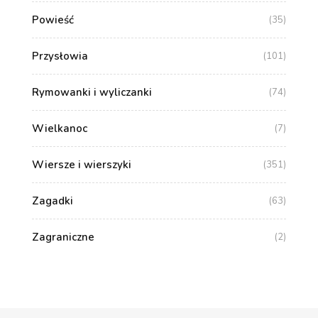
Powieść
(35)
Przysłowia
(101)
Rymowanki i wyliczanki
(74)
Wielkanoc
(7)
Wiersze i wierszyki
(351)
Zagadki
(63)
Zagraniczne
(2)