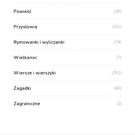
Powieść
(35)
Przysłowia
(101)
Rymowanki i wyliczanki
(74)
Wielkanoc
(7)
Wiersze i wierszyki
(351)
Zagadki
(60)
Zagraniczne
(2)