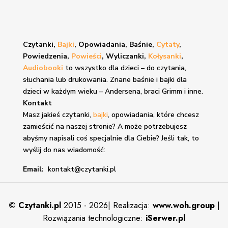
Czytanki,
Bajki
, Opowiadania, Baśnie,
Cytaty
,
Powiedzenia,
Powieści
, Wyliczanki,
Kołysanki
,
Audiobooki
to wszystko dla dzieci – do czytania,
słuchania lub drukowania. Znane
baśnie i bajki
dla
dzieci w każdym wieku – Andersena, braci Grimm i inne.
Kontakt
Masz jakieś czytanki,
bajki
, opowiadania, które chcesz
zamieścić na naszej stronie? A może potrzebujesz
abyśmy napisali coś specjalnie dla Ciebie? Jeśli tak, to
wyślij do nas wiadomość:
Email:
kontakt@czytanki.pl
©
Czytanki.pl
2015 - 2026| Realizacja:
www.woh.group
|
Rozwiązania technologiczne:
iSerwer.pl