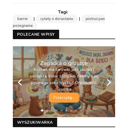
|
|
barrie
cytaty o dorastaniu
piotruś pan
pożegnanie
POLECANE WPISY
Zagadka o gruszce
Kształt ma żarówki, jest słodka i
soczysta. Kolor żółty lub zielony z jej
pysznego soku tryska. Odpowiedź:
Gruszka
Przeczytaj...
WYSZUKIWARKA