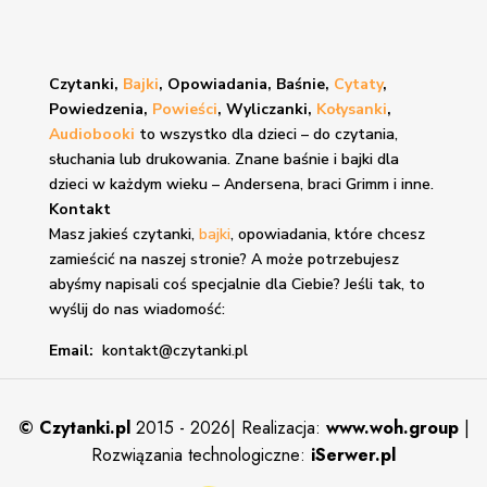
Czytanki,
Bajki
, Opowiadania, Baśnie,
Cytaty
,
Powiedzenia,
Powieści
, Wyliczanki,
Kołysanki
,
Audiobooki
to wszystko dla dzieci – do czytania,
słuchania lub drukowania. Znane
baśnie i bajki
dla
dzieci w każdym wieku – Andersena, braci Grimm i inne.
Kontakt
Masz jakieś czytanki,
bajki
, opowiadania, które chcesz
zamieścić na naszej stronie? A może potrzebujesz
abyśmy napisali coś specjalnie dla Ciebie? Jeśli tak, to
wyślij do nas wiadomość:
Email:
kontakt@czytanki.pl
©
Czytanki.pl
2015 - 2026| Realizacja:
www.woh.group
|
Rozwiązania technologiczne:
iSerwer.pl