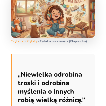
Czytanki
›
Cytaty
›
Cytat o uważności (Kłapouchy)
„Niewielka odrobina
troski i odrobina
myślenia o innych
robią wielką różnicę.”