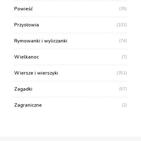
Powieść
(35)
Przysłowia
(101)
Rymowanki i wyliczanki
(74)
Wielkanoc
(7)
Wiersze i wierszyki
(351)
Zagadki
(57)
Zagraniczne
(2)