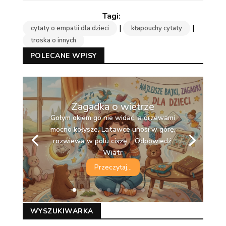
|
|
cytaty o empatii dla dzieci
kłapouchy cytaty
troska o innych
POLECANE WPISY
Zagadka o wietrze
Gołym okiem go nie widać, a drzewami
mocno kołysze. Latawce unosi w górę,
rozwiewa w polu ciszę. Odpowiedź:
Wiatr
Przeczytaj...
WYSZUKIWARKA