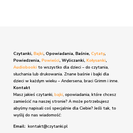
Czytanki,
Bajki
, Opowiadania, Baśnie,
Cytaty
,
Powiedzenia,
Powieści
, Wyliczanki,
Kołysanki
,
Audiobooki
to wszystko dla dzieci – do czytania,
słuchania lub drukowania. Znane
baśnie i bajki
dla
dzieci w każdym wieku – Andersena, braci Grimm i inne.
Kontakt
Masz jakieś czytanki,
bajki
, opowiadania, które chcesz
zamieścić na naszej stronie? A może potrzebujesz
abyśmy napisali coś specjalnie dla Ciebie? Jeśli tak, to
wyślij do nas wiadomość:
Email:
kontakt@czytanki.pl