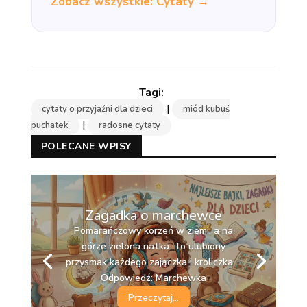
Zobacz wszystkie: Cytaty →
|
cytaty o przyjaźni dla dzieci
miód kubuś
|
puchatek
radosne cytaty
POLECANE WPISY
Zagadka o marchewce
Pomarańczowy korzeń w ziemi, a na
górze zielona natka. To ulubiony
przysmak każdego zajączka i króliczka.
Odpowiedź: Marchewka
Przeczytaj...