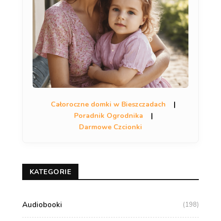
Całoroczne domki w Bieszczadach
|
Poradnik Ogrodnika
|
Darmowe Czcionki
KATEGORIE
Audiobooki
(198)