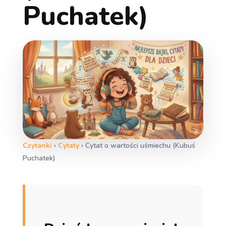
Puchatek)
Czytanki
›
Cytaty
›
Cytat o wartości uśmiechu (Kubuś
Puchatek)