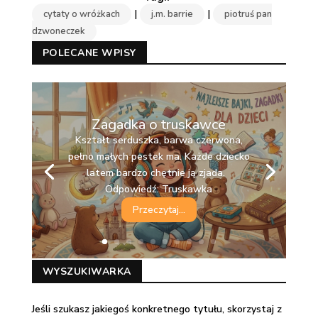
|
|
cytaty o wróżkach
j.m. barrie
piotruś pan
dzwoneczek
POLECANE WPISY
Zagadka o truskawce
Kształt serduszka, barwa czerwona,
pełno małych pestek ma. Każde dziecko
latem bardzo chętnie ją zjada.
Odpowiedź: Truskawka
Przeczytaj...
WYSZUKIWARKA
Jeśli szukasz jakiegoś konkretnego tytułu, skorzystaj z