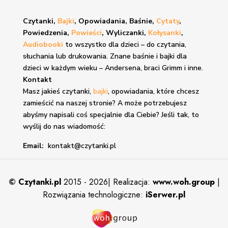
Czytanki,
Bajki
, Opowiadania, Baśnie,
Cytaty
,
Powiedzenia,
Powieści
, Wyliczanki,
Kołysanki
,
Audiobooki
to wszystko dla dzieci – do czytania,
słuchania lub drukowania. Znane
baśnie i bajki
dla
dzieci w każdym wieku – Andersena, braci Grimm i inne.
Kontakt
Masz jakieś czytanki,
bajki
, opowiadania, które chcesz
zamieścić na naszej stronie? A może potrzebujesz
abyśmy napisali coś specjalnie dla Ciebie? Jeśli tak, to
wyślij do nas wiadomość:
Email:
kontakt@czytanki.pl
©
Czytanki.pl
2015 - 2026| Realizacja:
www.woh.group
|
Rozwiązania technologiczne:
iSerwer.pl