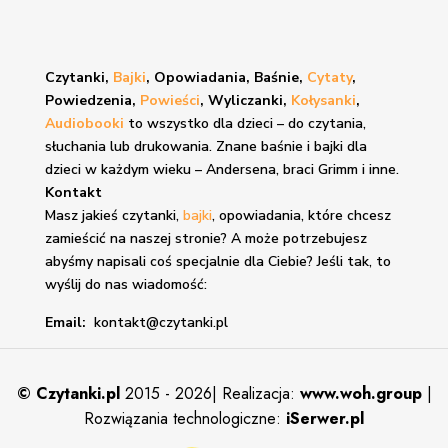
Czytanki,
Bajki
, Opowiadania, Baśnie,
Cytaty
,
Powiedzenia,
Powieści
, Wyliczanki,
Kołysanki
,
Audiobooki
to wszystko dla dzieci – do czytania,
słuchania lub drukowania. Znane
baśnie i bajki
dla
dzieci w każdym wieku – Andersena, braci Grimm i inne.
Kontakt
Masz jakieś czytanki,
bajki
, opowiadania, które chcesz
zamieścić na naszej stronie? A może potrzebujesz
abyśmy napisali coś specjalnie dla Ciebie? Jeśli tak, to
wyślij do nas wiadomość:
Email:
kontakt@czytanki.pl
©
Czytanki.pl
2015 - 2026| Realizacja:
www.woh.group
|
Rozwiązania technologiczne:
iSerwer.pl