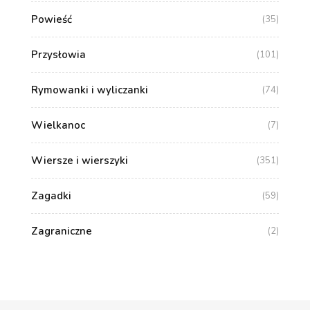
Powieść
(35)
Przysłowia
(101)
Rymowanki i wyliczanki
(74)
Wielkanoc
(7)
Wiersze i wierszyki
(351)
Zagadki
(59)
Zagraniczne
(2)