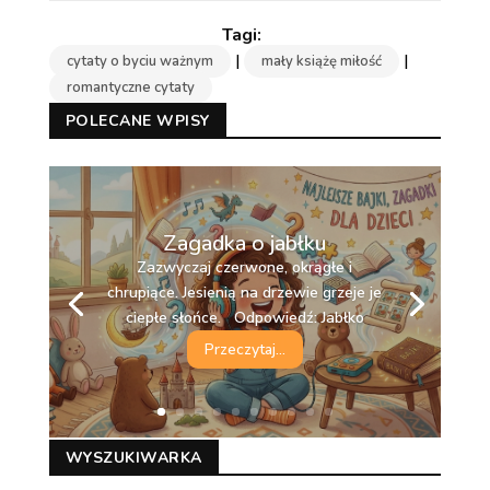
|
|
cytaty o byciu ważnym
mały książę miłość
romantyczne cytaty
POLECANE WPISY
Zagadka o jabłku
Zazwyczaj czerwone, okrągłe i
chrupiące. Jesienią na drzewie grzeje je
ciepłe słońce. Odpowiedź: Jabłko
Przeczytaj...
WYSZUKIWARKA