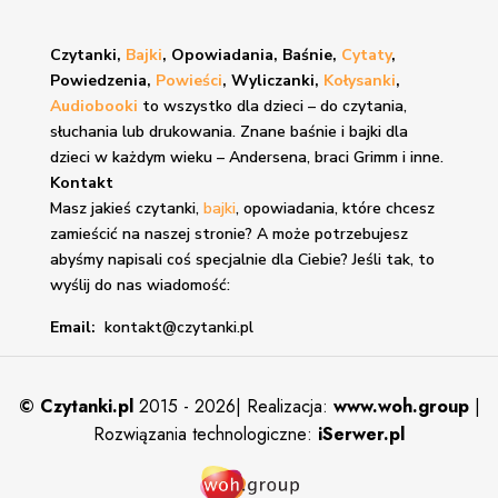
Czytanki,
Bajki
, Opowiadania, Baśnie,
Cytaty
,
Powiedzenia,
Powieści
, Wyliczanki,
Kołysanki
,
Audiobooki
to wszystko dla dzieci – do czytania,
słuchania lub drukowania. Znane
baśnie i bajki
dla
dzieci w każdym wieku – Andersena, braci Grimm i inne.
Kontakt
Masz jakieś czytanki,
bajki
, opowiadania, które chcesz
zamieścić na naszej stronie? A może potrzebujesz
abyśmy napisali coś specjalnie dla Ciebie? Jeśli tak, to
wyślij do nas wiadomość:
Email:
kontakt@czytanki.pl
©
Czytanki.pl
2015 - 2026| Realizacja:
www.woh.group
|
Rozwiązania technologiczne:
iSerwer.pl