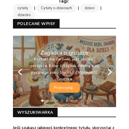
|
|
|
cytaty
Cytaty o dzieciach
dzieci
dziecko
POLECANE WPISY
Zagadka o gruszce
Kształt ma żarówki, jest słodka i
soczysta. Kolor żółty lub zielony z jej
pysznego soku tryska. Odpowiedź:
Gruszka
Przeczytaj...
WYSZUKIWARKA
Jeśli szukasz jakiegoś konkretnego tytułu, skorzystaj z