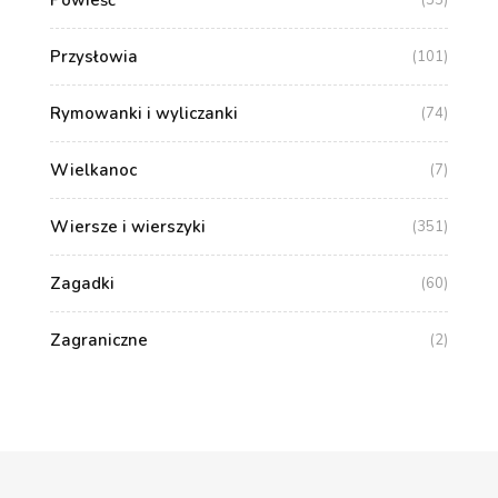
Powieść
(35)
Przysłowia
(101)
Rymowanki i wyliczanki
(74)
Wielkanoc
(7)
Wiersze i wierszyki
(351)
Zagadki
(60)
Zagraniczne
(2)