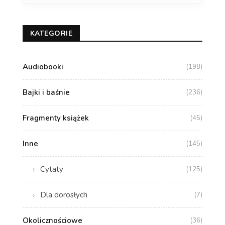
KATEGORIE
Audiobooki
(198)
Bajki i baśnie
(236)
Fragmenty książek
(45)
Inne
(145)
Cytaty
(125)
Dla dorosłych
(7)
Okolicznościowe
(36)