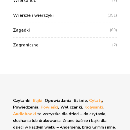
Wielkanoc
(7)
Wiersze i wierszyki
(351)
Zagadki
(60)
Zagraniczne
(2)
Czytanki,
Bajki
, Opowiadania, Baśnie,
Cytaty
,
Powiedzenia,
Powieści
, Wyliczanki,
Kołysanki
,
Audiobooki
to wszystko dla dzieci – do czytania,
słuchania lub drukowania. Znane
baśnie i bajki
dla
dzieci w każdym wieku – Andersena, braci Grimm i inne.