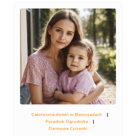
Całoroczne domki w Bieszczadach
|
Poradnik Ogrodnika
|
Darmowe Czcionki