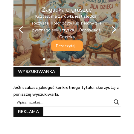
Zagadka o gruszce
Kształt ma żarówki, jest słodka i
soczysta. Kolor żółty lub zielony z jej
pysznego soku tryska. Odpowiedź:
Gruszka
Przeczytaj...
WYSZUKIWARKA
Jeśli szukasz jakiegoś konkretnego tytułu, skorzystaj z
poniższej wyszukiwarki.
REKLAMA