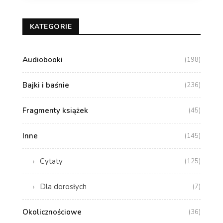
KATEGORIE
Audiobooki
(198)
Bajki i baśnie
(236)
Fragmenty książek
(45)
Inne
(145)
Cytaty
(125)
Dla dorosłych
(7)
Okolicznościowe
(36)