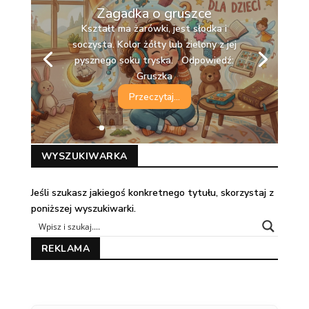
Zagadka o gruszce
Kształt ma żarówki, jest słodka i
soczysta. Kolor żółty lub zielony z jej
pysznego soku tryska. Odpowiedź:
Gruszka
Przeczytaj...
WYSZUKIWARKA
Jeśli szukasz jakiegoś konkretnego tytułu, skorzystaj z
poniższej wyszukiwarki.
REKLAMA