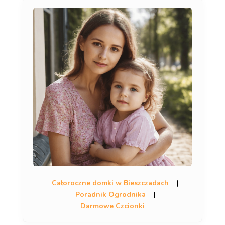
Całoroczne domki w Bieszczadach
|
Poradnik Ogrodnika
|
Darmowe Czcionki