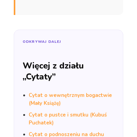
ODKRYWAJ DALEJ
Więcej z działu
„Cytaty”
Cytat o wewnętrznym bogactwie
(Mały Książę)
Cytat o pustce i smutku (Kubuś
Puchatek)
Cytat o podnoszeniu na duchu