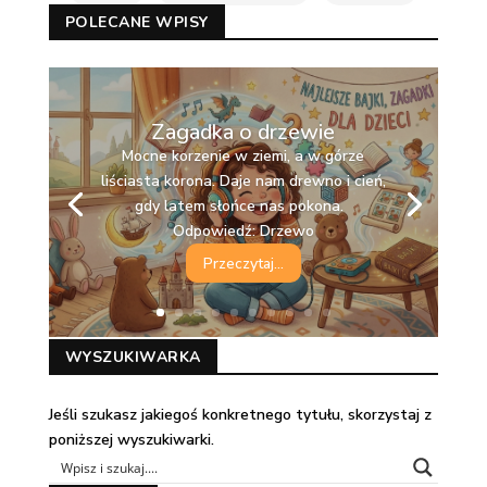
POLECANE WPISY
Zagadka o drzewie
Mocne korzenie w ziemi, a w górze
liściasta korona. Daje nam drewno i cień,
gdy latem słońce nas pokona.
Odpowiedź: Drzewo
Przeczytaj...
WYSZUKIWARKA
Jeśli szukasz jakiegoś konkretnego tytułu, skorzystaj z
poniższej wyszukiwarki.