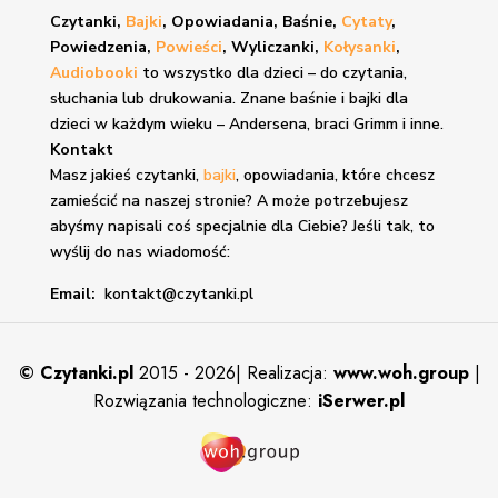
Czytanki,
Bajki
, Opowiadania, Baśnie,
Cytaty
,
Powiedzenia,
Powieści
, Wyliczanki,
Kołysanki
,
Audiobooki
to wszystko dla dzieci – do czytania,
słuchania lub drukowania. Znane
baśnie i bajki
dla
dzieci w każdym wieku – Andersena, braci Grimm i inne.
Kontakt
Masz jakieś czytanki,
bajki
, opowiadania, które chcesz
zamieścić na naszej stronie? A może potrzebujesz
abyśmy napisali coś specjalnie dla Ciebie? Jeśli tak, to
wyślij do nas wiadomość:
Email:
kontakt@czytanki.pl
©
Czytanki.pl
2015 - 2026| Realizacja:
www.woh.group
|
Rozwiązania technologiczne:
iSerwer.pl