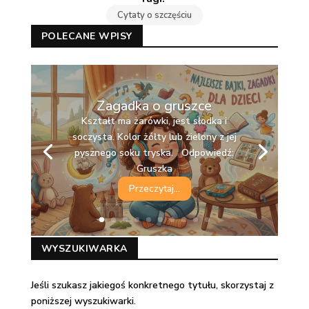
Cytaty o szczęściu
POLECANE WPISY
Zagadka o gruszce
Kształt ma żarówki, jest słodka i
soczysta. Kolor żółty lub zielony z jej
pysznego soku tryska. Odpowiedź:
Gruszka
Przeczytaj...
WYSZUKIWARKA
Jeśli szukasz jakiegoś konkretnego tytułu, skorzystaj z
poniższej wyszukiwarki.