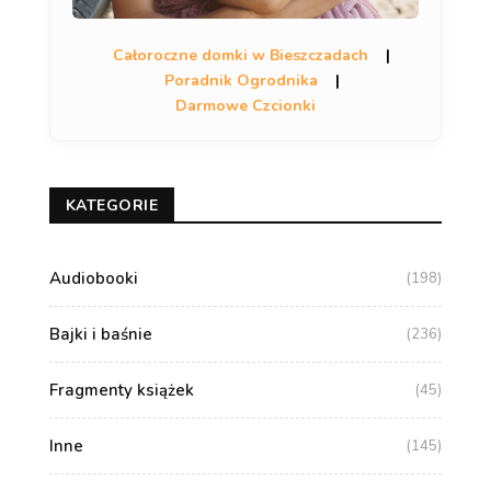
Całoroczne domki w Bieszczadach
|
Poradnik Ogrodnika
|
Darmowe Czcionki
KATEGORIE
Audiobooki
(198)
Bajki i baśnie
(236)
Fragmenty książek
(45)
Inne
(145)