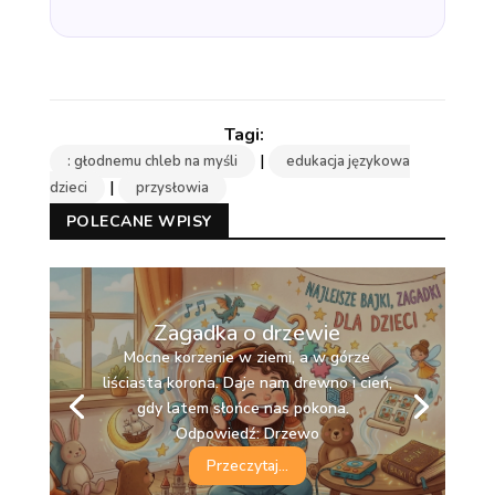
|
: głodnemu chleb na myśli
edukacja językowa
|
dzieci
przysłowia
POLECANE WPISY
Zagadka o drzewie
Mocne korzenie w ziemi, a w górze
liściasta korona. Daje nam drewno i cień,
gdy latem słońce nas pokona.
Odpowiedź: Drzewo
Przeczytaj...