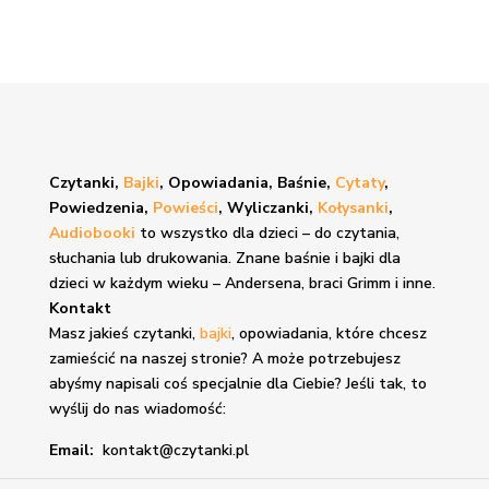
Czytanki,
Bajki
, Opowiadania, Baśnie,
Cytaty
,
Powiedzenia,
Powieści
, Wyliczanki,
Kołysanki
,
Audiobooki
to wszystko dla dzieci – do czytania,
słuchania lub drukowania. Znane
baśnie i bajki
dla
dzieci w każdym wieku – Andersena, braci Grimm i inne.
Kontakt
Masz jakieś czytanki,
bajki
, opowiadania, które chcesz
zamieścić na naszej stronie? A może potrzebujesz
abyśmy napisali coś specjalnie dla Ciebie? Jeśli tak, to
wyślij do nas wiadomość:
Email:
kontakt@czytanki.pl