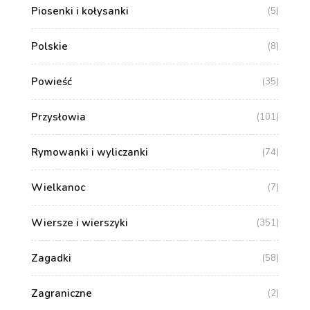
Piosenki i kołysanki
(5)
Polskie
(8)
Powieść
(35)
Przysłowia
(101)
Rymowanki i wyliczanki
(74)
Wielkanoc
(7)
Wiersze i wierszyki
(351)
Zagadki
(58)
Zagraniczne
(2)