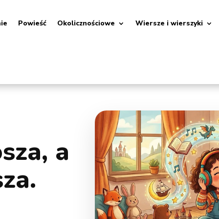
nie
Powieść
Okolicznościowe
Wiersze i wierszyki
sza, a
za.