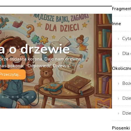
Fragment
Inne
Cyt
 o drzewie
Dla 
órze liściasta korona. Daje nam drewno i
e nas pokona. Odpowiedź: Drzewo
Okoliczn
Przeczytaj...
Boż
Dzie
Dzie
Piosenki 