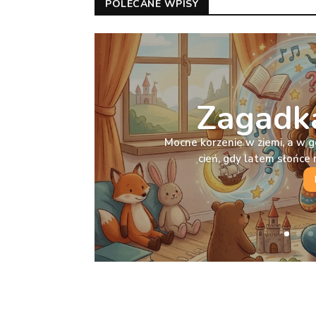
POLECANE WPISY
Zagadka
Mocne korzenie w ziemi, a w g
cień, gdy latem słońc