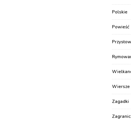
Polskie
Powieść
Przysłow
Rymowank
Wielkan
Wiersze 
Zagadki
Zagranic