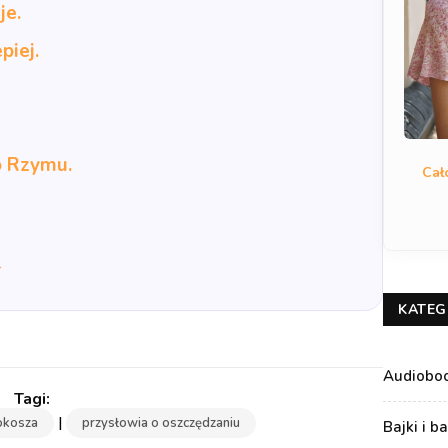
je.
piej.
o Rzymu.
Cał
→
KATEG
Audiobo
|
kokosza
przysłowia o oszczędzaniu
Bajki i b