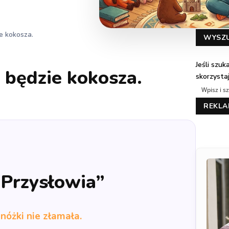
e kokosza.
WYSZ
Jeśli szu
 będzie kokosza.
skorzysta
REKL
„Przysłowia”
 nóżki nie złamała.