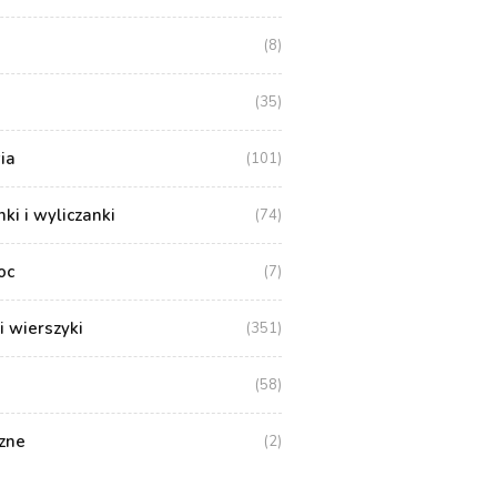
(8)
(35)
ia
(101)
i i wyliczanki
(74)
oc
(7)
i wierszyki
(351)
(58)
zne
(2)