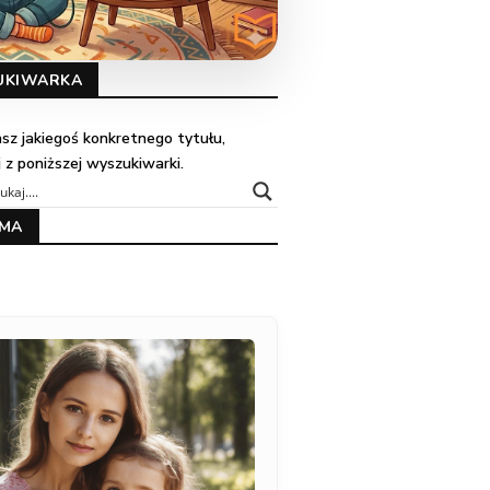
UKIWARKA
kasz jakiegoś konkretnego tytułu,
j z poniższej wyszukiwarki.
AMA