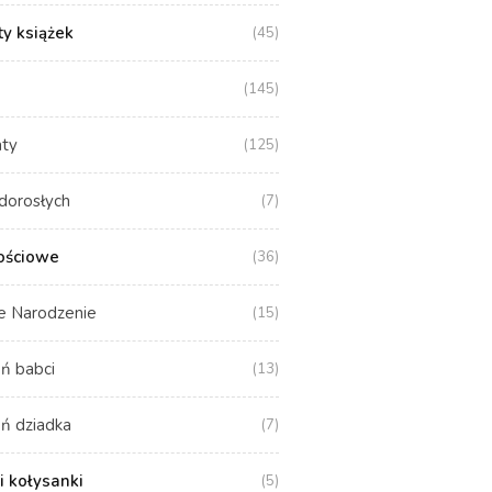
y książek
(45)
(145)
aty
(125)
dorosłych
(7)
ościowe
(36)
e Narodzenie
(15)
ń babci
(13)
ń dziadka
(7)
i kołysanki
(5)