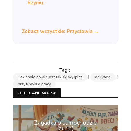
Rzymu.
Zobacz wszystkie: Przysłowia →
|
|
: jak sobie pościelesz tak się wyśpisz
edukacja
przysłowia o pracy
POLECANE WPISY
Zagadka o samochodzie
(aucie)