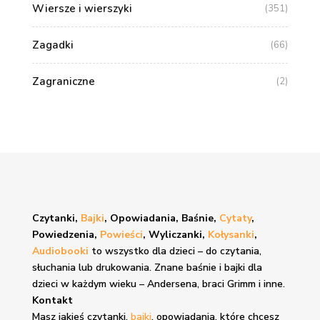
Wiersze i wierszyki
(351)
Zagadki
(66)
Zagraniczne
(2)
Czytanki,
Bajki
, Opowiadania, Baśnie,
Cytaty
,
Powiedzenia,
Powieści
, Wyliczanki,
Kołysanki
,
Audiobooki
to wszystko dla dzieci – do czytania,
słuchania lub drukowania. Znane
baśnie i bajki
dla
dzieci w każdym wieku – Andersena, braci Grimm i inne.
Kontakt
Masz jakieś czytanki,
bajki
, opowiadania, które chcesz