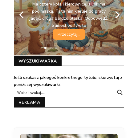
Ma cztery koła i kierownicę, silnik ma
pod maską. Tata nim kieruje do pracy
jadąc, drogą bardzo płaską. Odpowiedź:
Samochód / Auto
Przeczytaj...
WYSZUKIWARKA
Jeśli szukasz jakiegoś konkretnego tytułu, skorzystaj z
poniższej wyszukiwarki.
REKLAMA