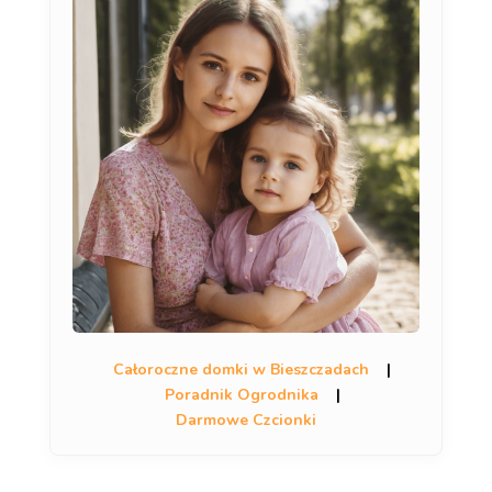
Całoroczne domki w Bieszczadach
|
Poradnik Ogrodnika
|
Darmowe Czcionki