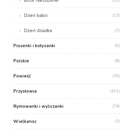
Boże Narodzenie
(15)
Dzień babci
(13)
Dzień dziadka
(7)
Piosenki i kołysanki
(5)
Polskie
(8)
Powieść
(35)
Przysłowia
(101)
Rymowanki i wyliczanki
(74)
Wielkanoc
(7)