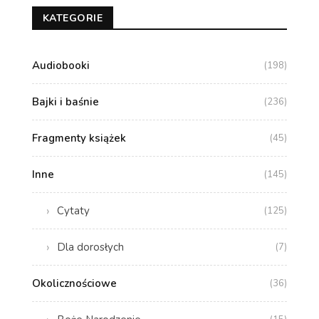
KATEGORIE
Audiobooki
(198)
Bajki i baśnie
(236)
Fragmenty książek
(45)
Inne
(145)
Cytaty
(125)
Dla dorosłych
(7)
Okolicznościowe
(36)