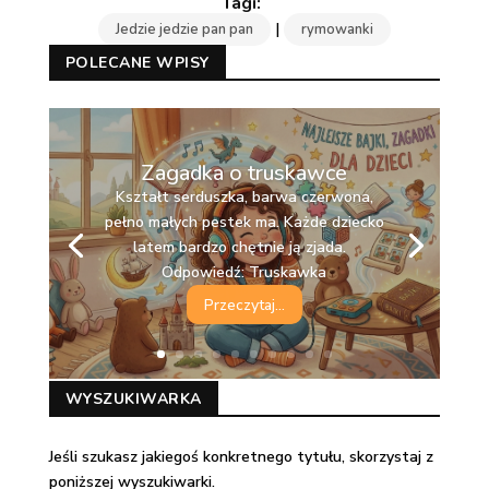
|
Jedzie jedzie pan pan
rymowanki
POLECANE WPISY
Zagadka o truskawce
Kształt serduszka, barwa czerwona,
pełno małych pestek ma. Każde dziecko
latem bardzo chętnie ją zjada.
Odpowiedź: Truskawka
Przeczytaj...
WYSZUKIWARKA
Jeśli szukasz jakiegoś konkretnego tytułu, skorzystaj z
poniższej wyszukiwarki.