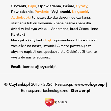
Czytanki,
Bajki
, Opowiadania, Baśnie,
Cytaty
,
Powiedzenia,
Powieści
, Wyliczanki,
Kołysanki
,
Audiobooki
to wszystko dla dzieci – do czytania,
słuchania lub drukowania. Znane
baśnie i bajki
dla
dzieci w każdym wieku – Andersena, braci Grimm i inne.
Kontakt
Masz jakieś czytanki,
bajki
, opowiadania, które chcesz
zamieścić na naszej stronie? A może potrzebujesz
abyśmy napisali coś specjalnie dla Ciebie? Jeśli tak, to
wyślij do nas wiadomość:
Email:
kontakt@czytanki.pl
©
Czytanki.pl
2015 - 2026| Realizacja:
www.woh.group
|
Rozwiązania technologiczne:
iSerwer.pl