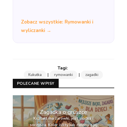
Zobacz wszystkie: Rymowanki i
wyliczanki →
|
|
Kukułka
rymowanki
zagadki
POLECANE WPISY
Zagadka o gruszce
Kształt ma żarówki, jest słodka i
soczysta. Kolor żółty lub zielony z jej