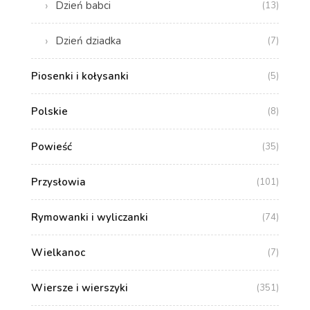
Dzień babci
(13)
Dzień dziadka
(7)
Piosenki i kołysanki
(5)
Polskie
(8)
Powieść
(35)
Przysłowia
(101)
Rymowanki i wyliczanki
(74)
Wielkanoc
(7)
Wiersze i wierszyki
(351)