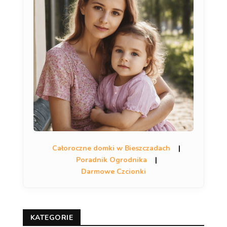
Całoroczne domki w Bieszczadach
|
Poradnik Ogrodnika
|
Darmowe Czcionki
KATEGORIE