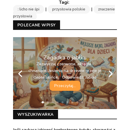
|
|
: licho nie śpi
przysłowia polskie
znaczenie
przysłowia
POLECANE WPISY
Zagadka o jabłku
Zazwyczaj czerwone, okrągłe i
chrupiące. Jesienią na drzewie grzeje je
ciepłe słońce. Odpowiedź: Jabłko
Przeczytaj...
WYSZUKIWARKA
Jeśli szukasz jakiegoś konkretnego tytułu, skorzystaj z