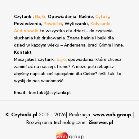
Czytanki,
Bajki
, Opowiadania, Baśnie,
Cytaty
,
Powiedzenia,
Powieści
, Wyliczanki,
Kołysanki
,
Audiobooki
to wszystko dla dzieci – do czytania,
słuchania lub drukowania. Znane
baśnie i bajki
dla
dzieci w każdym wieku – Andersena, braci Grimm i inne.
Kontakt
Masz jakieś czytanki,
bajki
, opowiadania, które chcesz
zamieścić na naszej stronie? A może potrzebujesz
abyśmy napisali coś specjalnie dla Ciebie? Jeśli tak, to
wyślij do nas wiadomość:
Email:
kontakt@czytanki.pl
©
Czytanki.pl
2015 - 2026| Realizacja:
www.woh.group
|
Rozwiązania technologiczne:
iSerwer.pl