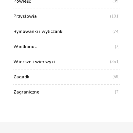
Powieść
(35)
Przysłowia
(101)
Rymowanki i wyliczanki
(74)
Wielkanoc
(7)
Wiersze i wierszyki
(351)
Zagadki
(59)
Zagraniczne
(2)