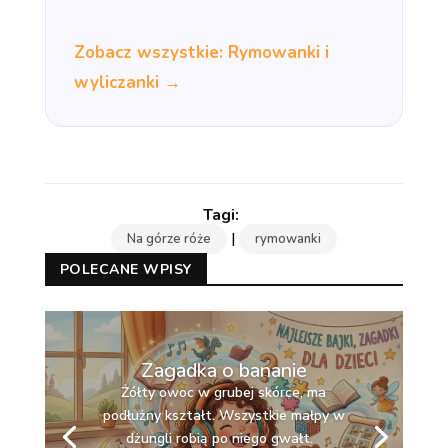
Zobacz wszystkie: Rymowanki i
wyliczanki →
|
Na górze róże
rymowanki
POLECANE WPISY
Zagadka o bananie
Żółty owoc w grubej skórce, ma
podłużny kształt. Wszystkie małpy w
dżungli robią po niego gwałt.