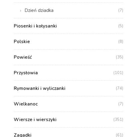
Dzień dziadka
(7)
Piosenki i kołysanki
(5)
Polskie
(8)
Powieść
(35)
Przysłowia
(101)
Rymowanki i wyliczanki
(74)
Wielkanoc
(7)
Wiersze i wierszyki
(351)
Zagadki
(61)