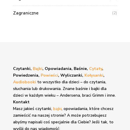
Zagraniczne
(2)
Czytanki,
Bajki
, Opowiadania, Baśnie,
Cytaty
,
Powiedzenia,
Powieści
, Wyliczanki,
Kołysanki
,
Audiobooki
to wszystko dla dzieci – do czytania,
słuchania lub drukowania. Znane
baśnie i bajki
dla
dzieci w każdym wieku – Andersena, braci Grimm i inne.
Kontakt
Masz jakieś czytanki,
bajki
, opowiadania, które chcesz
zamieścić na naszej stronie? A może potrzebujesz
abyśmy napisali coś specjalnie dla Ciebie? Jeśli tak, to
wyślij do nas wiadomość: