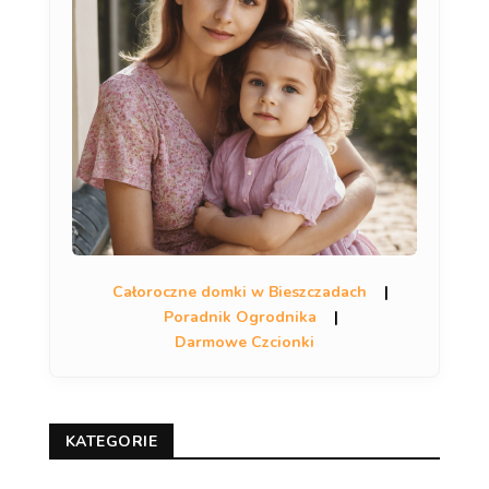
Całoroczne domki w Bieszczadach
|
Poradnik Ogrodnika
|
Darmowe Czcionki
KATEGORIE