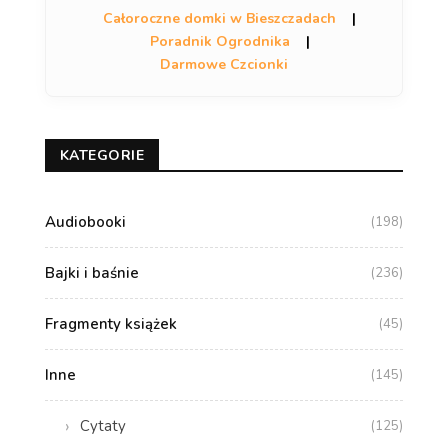
Całoroczne domki w Bieszczadach
|
Poradnik Ogrodnika
|
Darmowe Czcionki
KATEGORIE
Audiobooki
(198)
Bajki i baśnie
(236)
Fragmenty książek
(45)
Inne
(145)
Cytaty
(125)