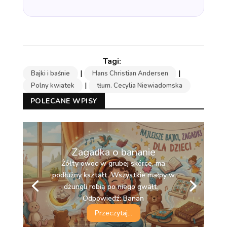
|
|
Bajki i baśnie
Hans Christian Andersen
|
Polny kwiatek
tłum. Cecylia Niewiadomska
POLECANE WPISY
Zagadka o bananie
Żółty owoc w grubej skórce, ma
podłużny kształt. Wszystkie małpy w
Kształt ma żarówki, jest słodka i
dżungli robią po niego gwałt.
soczysta. Kolor żółty lub zielony z jej
Odpowiedź: Banan
pysznego soku tryska. Odpowiedź:
Gruszka
Przeczytaj...