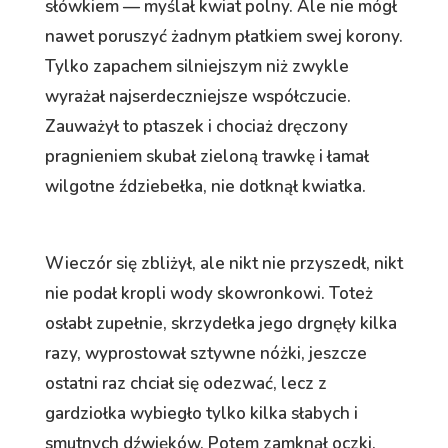
słówkiem — myślał kwiat polny. Ale nie mógł
nawet poruszyć żadnym płatkiem swej korony.
Tylko zapachem silniejszym niż zwykle
wyrażał najserdeczniejsze współczucie.
Zauważył to ptaszek i chociaż dręczony
pragnieniem skubał zieloną trawkę i łamał
wilgotne ździebełka, nie dotknął kwiatka.
Wieczór się zbliżył, ale nikt nie przyszedł, nikt
nie podał kropli wody skowronkowi. Toteż
osłabł zupełnie, skrzydełka jego drgnęły kilka
razy, wyprostował sztywne nóżki, jeszcze
ostatni raz chciał się odezwać, lecz z
gardziołka wybiegło tylko kilka słabych i
smutnych dźwięków. Potem zamknął oczki,