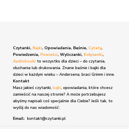
Czytanki,
Bajki
, Opowiadania, Baśnie,
Cytaty
,
Powiedzenia,
Powieści
, Wyliczanki,
Kołysanki
,
Audiobooki
to wszystko dla dzieci – do czytania,
słuchania lub drukowania. Znane
baśnie i bajki
dla
dzieci w każdym wieku – Andersena, braci Grimm i inne.
Kontakt
Masz jakieś czytanki,
bajki
, opowiadania, które chcesz
zamieścić na naszej stronie? A może potrzebujesz
abyśmy napisali coś specjalnie dla Ciebie? Jeśli tak, to
wyślij do nas wiadomość:
Email:
kontakt@czytanki.pl