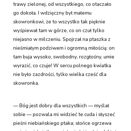
trawy zielonej, od wszystkiego, co otaczało
go dokoła. I wdzięczny był małemu
skowronkowi, że to wszystko tak pięknie
wyśpiewał tam w górze, co on czuł tylko
niejasno w milczeniu. Spojrzał na ptaszka z
nieśmiałym podziwem i ogromną miłością: on
tam buja wysoko, swobodny, rozgłośny, umie
wyrazić, co czuje! W sercu polnego kwiatka
nie było zazdrości, tylko wielka cześć dla
skowronka.
— Bóg jest dobry dla wszystkich — myślał
sobie — pozwala mi widzieć te cuda i słyszeć
pieśni niebiańskiego ptaka; słońce ogrzewa