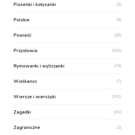
Piosenki i kołysanki
(5)
Polskie
(8)
Powieść
(35)
Przysłowia
(101)
Rymowanki i wyliczanki
(74)
Wielkanoc
(7)
Wiersze i wierszyki
(351)
Zagadki
(61)
Zagraniczne
(2)