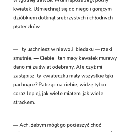
wilgotnej trawce. Wtem spostrzegł polny
kwiatek. Uśmiechnął się do niego i gorącym
dzióbkiem dotknął srebrzystych i chłodnych
płateczków.
— I ty uschniesz w niewoli, biedaku — rzeki
smutnie. — Ciebie i ten mały kawałek murawy
dano mi za świat odebrany. Ale czyż mi
zastąpisz, ty kwiateczku mały wszystkie łąki
pachnące? Patrząc na ciebie, widzę tylko
coraz lepiej, jak wiele miałem, jak wiele
straciłem.
— Ach, żebym mógł go pocieszyć choć