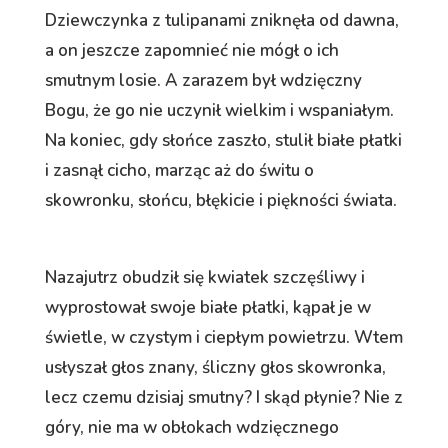
Dziewczynka z tulipanami zniknęła od dawna,
a on jeszcze zapomnieć nie mógł o ich
smutnym losie. A zarazem był wdzięczny
Bogu, że go nie uczynił wielkim i wspaniałym.
Na koniec, gdy słońce zaszło, stulił białe płatki
i zasnął cicho, marząc aż do świtu o
skowronku, słońcu, błękicie i piękności świata.
Nazajutrz obudził się kwiatek szczęśliwy i
wyprostował swoje białe płatki, kąpał je w
świetle, w czystym i ciepłym powietrzu. Wtem
usłyszał głos znany, śliczny głos skowronka,
lecz czemu dzisiaj smutny? I skąd płynie? Nie z
góry, nie ma w obłokach wdzięcznego