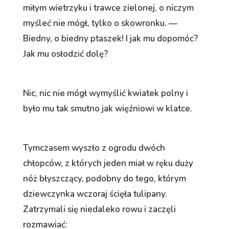
miłym wietrzyku i trawce zielonej, o niczym
myśleć nie mógł, tylko o skowronku. —
Biedny, o biedny ptaszek! I jak mu dopomóc?
Jak mu osłodzić dolę?
Nic, nic nie mógł wymyślić kwiatek polny i
było mu tak smutno jak więźniowi w klatce.
Tymczasem wyszło z ogrodu dwóch
chłopców, z których jeden miał w ręku duży
nóż błyszczący, podobny do tego, którym
dziewczynka wczoraj ścięła tulipany.
Zatrzymali się niedaleko rowu i zaczęli
rozmawiać: