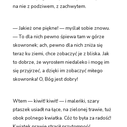
na nie z podziwem, z zachwytem.
— Jakież one piękne! — myślał sobie znowu.
— To dla nich pewno śpiewa tam w górze
skowronek; ach, pewno dla nich zniża się
teraz ku ziemi, chce zobaczyć je z bliska. Jak
to dobrze, że wyrosłem niedaleko i mogę im
się przyjrzeć, a dzięki im zobaczyć miłego
skowronka! O, Bóg jest dobry!
Wtem — kiwit! kiwit! — i maleńki, szary
ptaszek usiadł na łące, na zielonej trawie, tuż
obok polnego kwiatka. Cóż to była za radość!
Kwiatek prawie stracił przytomność.