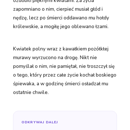
ozdobili pięknymi kwiatami. Za życia
zapomniano o nim, cierpieć musiał głód i
nędzę, lecz po śmierci oddawano mu hołdy
królewskie, a mogiłę jego oblewano łzami.
Kwiatek polny wraz z kawałkiem pożółkłej
murawy wyrzucono na drogę. Nikt nie
pomyślał o nim, nie pamiętał, nie troszczył się
o tego, który przez całe życie kochał boskiego
śpiewaka, a w godzinę śmierci osładzał mu
ostatnie chwile.
ODKRYWAJ DALEJ