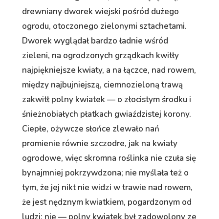
drewniany dworek wiejski pośród dużego
ogrodu, otoczonego zielonymi sztachetami.
Dworek wyglądał bardzo ładnie wśród
zieleni, na ogrodzonych grządkach kwitły
najpiękniejsze kwiaty, a na łączce, nad rowem,
między najbujniejszą, ciemnozieloną trawą
zakwitł polny kwiatek — o złocistym środku i
śnieżnobiałych płatkach gwiaździstej korony.
Ciepłe, ożywcze słońce zlewało nań
promienie równie szczodre, jak na kwiaty
ogrodowe, więc skromna roślinka nie czuła się
bynajmniej pokrzywdzona; nie myślała też o
tym, że jej nikt nie widzi w trawie nad rowem,
że jest nędznym kwiatkiem, pogardzonym od
ludzi; nie — polny kwiatek był zadowolony ze