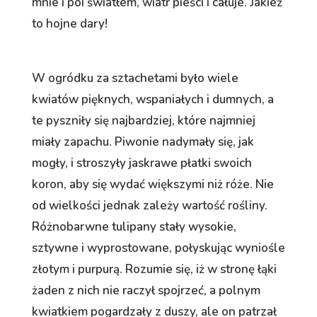
mnie i poi światłem, wiatr pieści i całuje. Jakież
to hojne dary!
W ogródku za sztachetami było wiele
kwiatów pięknych, wspaniałych i dumnych, a
te pyszniły się najbardziej, które najmniej
miały zapachu. Piwonie nadymały się, jak
mogły, i stroszyły jaskrawe płatki swoich
koron, aby się wydać większymi niż róże. Nie
od wielkości jednak zależy wartość rośliny.
Różnobarwne tulipany stały wysokie,
sztywne i wyprostowane, połyskując wyniośle
złotym i purpurą. Rozumie się, iż w stronę łąki
żaden z nich nie raczył spojrzeć, a polnym
kwiatkiem pogardzały z duszy, ale on patrzał