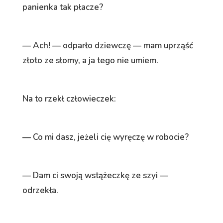
panienka tak płacze?
— Ach! — odparło dziewczę — mam uprząść
złoto ze słomy, a ja tego nie umiem.
Na to rzekł człowieczek:
— Co mi dasz, jeżeli cię wyręczę w robocie?
— Dam ci swoją wstążeczkę ze szyi —
odrzekła.