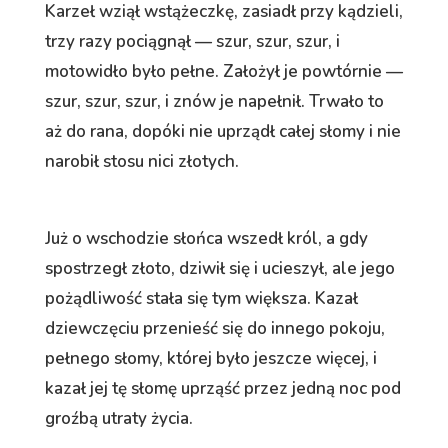
Karzeł wziął wstążeczkę, zasiadł przy kądzieli,
trzy razy pociągnął — szur, szur, szur, i
motowidło było pełne. Założył je powtórnie —
szur, szur, szur, i znów je napełnił. Trwało to
aż do rana, dopóki nie uprządł całej słomy i nie
narobił stosu nici złotych.
Już o wschodzie słońca wszedł król, a gdy
spostrzegł złoto, dziwił się i ucieszył, ale jego
pożądliwość stała się tym większa. Kazał
dziewczęciu przenieść się do innego pokoju,
pełnego słomy, której było jeszcze więcej, i
kazał jej tę słomę uprząść przez jedną noc pod
groźbą utraty życia.