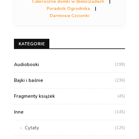
Całoroczne domki w Bieszczadach
|
Poradnik Ogrodnika
|
Darmowe Czcionki
KATEGORIE
Audiobooki
(198)
Bajki i baśnie
(236)
Fragmenty książek
(45)
Inne
(145)
Cytaty
(125)