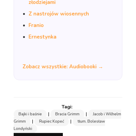
złodziejami
Z nastrojów wiosennych
Franio
Ernestynka
Zobacz wszystkie: Audiobooki →
|
|
Bajki i baśnie
Bracia Grimm
Jacob i Wilhelm
|
|
Grimm
Rupiec Kopeć
tłum. Bolesław
Londyński