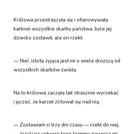
Królowa przestraszyła się i ofiarowywała
karłowi wszystkie skarby państwa, byle jej
dziecko zostawił, ale on rzekł:
— Nie!, istota żyjąca jest mi o wiele droższą od
wszystkich skarbów świata.
Na to królowa zaczęła tak strasznie wyrzekać
i jęczeć, że karzeł zlitował się nad nią.
— Zostawiam ci trzy dni czasu — rzekł do niej.
— Jeżeli po upływie tego terminu powiesz mi,