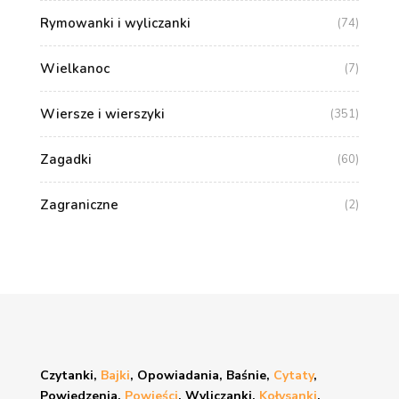
Rymowanki i wyliczanki
(74)
Wielkanoc
(7)
Wiersze i wierszyki
(351)
Zagadki
(60)
Zagraniczne
(2)
Czytanki,
Bajki
, Opowiadania, Baśnie,
Cytaty
,
Powiedzenia,
Powieści
, Wyliczanki,
Kołysanki
,