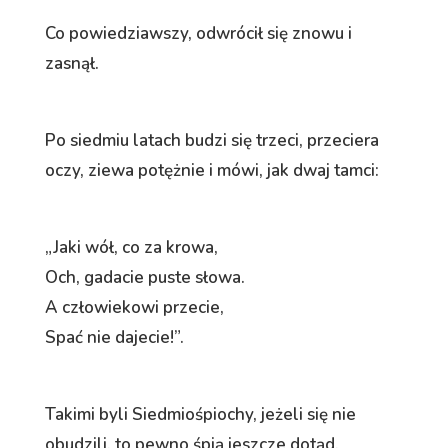
Co powiedziawszy, odwrócił się znowu i
zasnął.
Po siedmiu latach budzi się trzeci, przeciera
oczy, ziewa potężnie i mówi, jak dwaj tamci:
„Jaki wół, co za krowa,
Och, gadacie puste słowa.
A człowiekowi przecie,
Spać nie dajecie!”.
Takimi byli Siedmiośpiochy, jeżeli się nie
obudzili, to pewno śpią jeszcze dotąd.