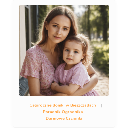
Całoroczne domki w Bieszczadach
|
Poradnik Ogrodnika
|
Darmowe Czcionki