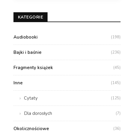
KATEGORIE
Audiobooki
(198)
Bajki i baśnie
(236)
Fragmenty książek
(45)
Inne
(145)
Cytaty
(125)
Dla dorosłych
(7)
Okolicznościowe
(36)