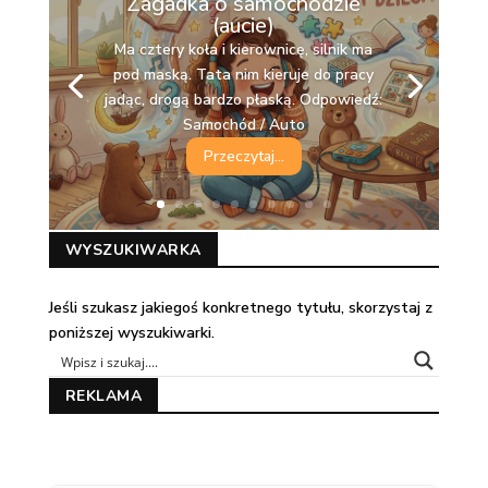
Zagadka o samochodzie
(aucie)
Ma cztery koła i kierownicę, silnik ma
pod maską. Tata nim kieruje do pracy
jadąc, drogą bardzo płaską. Odpowiedź:
Samochód / Auto
Przeczytaj...
WYSZUKIWARKA
Jeśli szukasz jakiegoś konkretnego tytułu, skorzystaj z
poniższej wyszukiwarki.
REKLAMA