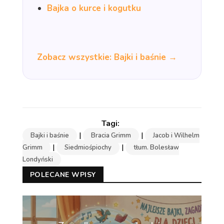
Bajka o kurce i kogutku
Zobacz wszystkie: Bajki i baśnie →
|
|
Bajki i baśnie
Bracia Grimm
Jacob i Wilhelm
|
|
Grimm
Siedmiośpiochy
tłum. Bolesław
Londyński
POLECANE WPISY