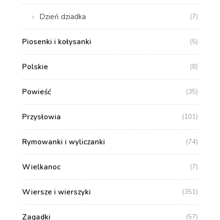
Dzień dziadka
(7)
Piosenki i kołysanki
(5)
Polskie
(8)
Powieść
(35)
Przysłowia
(101)
Rymowanki i wyliczanki
(74)
Wielkanoc
(7)
Wiersze i wierszyki
(351)
Zagadki
(57)