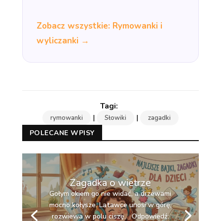
Zobacz wszystkie: Rymowanki i
wyliczanki →
|
|
rymowanki
Słowiki
zagadki
POLECANE WPISY
Zagadka o wietrze
Gołym okiem go nie widać, a drzewami
mocno kołysze. Latawce unosi w górę,
rozwiewa w polu ciszę. Odpowiedź: