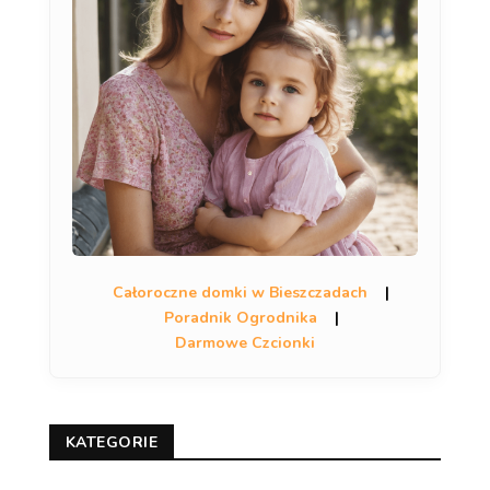
Całoroczne domki w Bieszczadach
|
Poradnik Ogrodnika
|
Darmowe Czcionki
KATEGORIE