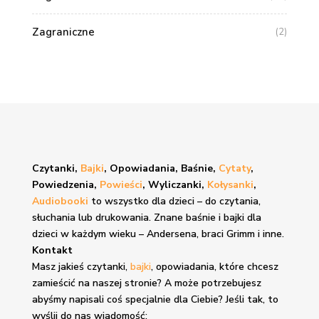
Zagraniczne
(2)
Czytanki,
Bajki
, Opowiadania, Baśnie,
Cytaty
,
Powiedzenia,
Powieści
, Wyliczanki,
Kołysanki
,
Audiobooki
to wszystko dla dzieci – do czytania,
słuchania lub drukowania. Znane
baśnie i bajki
dla
dzieci w każdym wieku – Andersena, braci Grimm i inne.
Kontakt
Masz jakieś czytanki,
bajki
, opowiadania, które chcesz
zamieścić na naszej stronie? A może potrzebujesz
abyśmy napisali coś specjalnie dla Ciebie? Jeśli tak, to
wyślij do nas wiadomość: