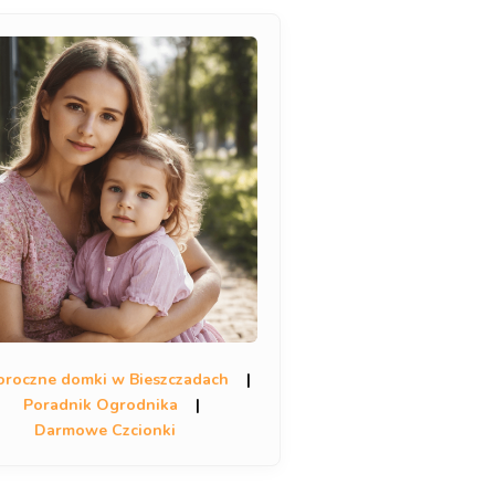
oroczne domki w Bieszczadach
|
Poradnik Ogrodnika
|
Darmowe Czcionki