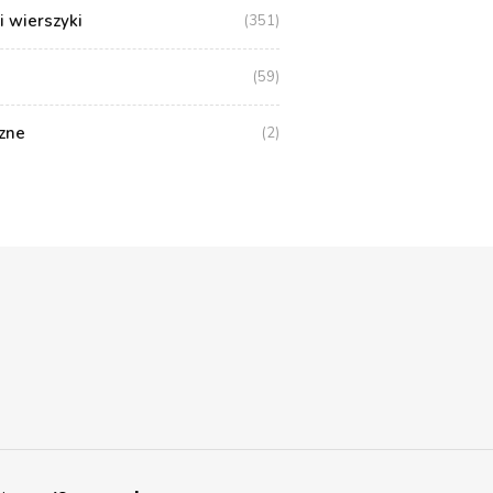
i wierszyki
(351)
(59)
zne
(2)