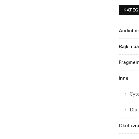
KATEG
Audiobo
Bajki i b
Fragment
Inne
Cyt
Dla 
Okoliczn