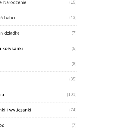
e Narodzenie
(15)
ń babci
(13)
ń dziadka
(7)
i kołysanki
(5)
(8)
(35)
ia
(101)
i i wyliczanki
(74)
oc
(7)