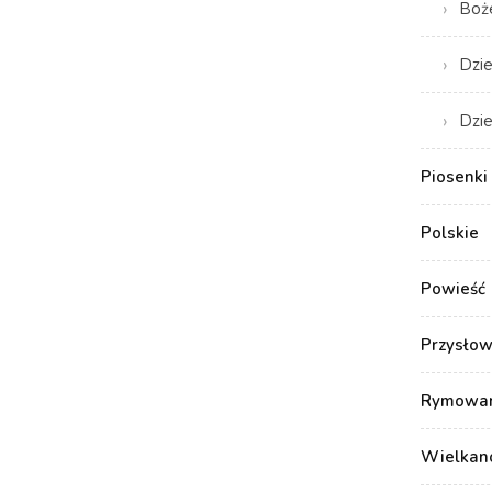
Boż
Dzie
Dzie
Piosenki 
Polskie
Powieść
Przysłow
Rymowank
Wielkan