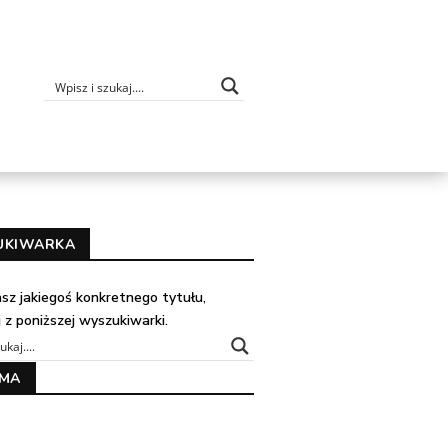
UKIWARKA
kasz jakiegoś konkretnego tytułu,
j z poniższej wyszukiwarki.
AMA