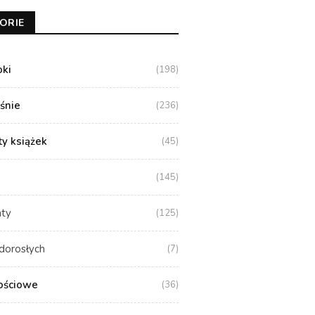
ORIE
oki
(198)
aśnie
(236)
y książek
(45)
(145)
aty
(125)
dorosłych
(7)
ościowe
(36)