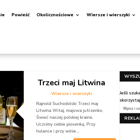
nie
Powieść
Okolicznościowe
Wiersze i wierszyki
WYSZ
Trzeci maj Litwina
Jeśli szu
Wiersze i wierszyki
skorzysta
Rajnold Suchodolski Trzeci maj
Litwina Witaj, majowa jutrzenko,
Świeć naszej polskiej kraine,
REKL
Uczcimy ciebie piosenką, Przy
hulance i przy winie....