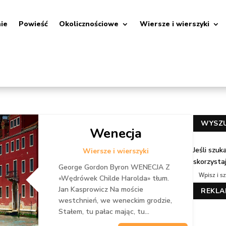
nie
Powieść
Okolicznościowe
Wiersze i wierszyki
WYSZ
Wenecja
Jeśli szu
Wiersze i wierszyki
skorzysta
George Gordon Byron WENECJA Z
«Wędrówek Childe Harolda» tłum.
Jan Kasprowicz Na moście
REKL
westchnień, we weneckim grodzie,
Stałem, tu pałac mając, tu...