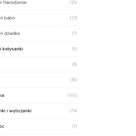
e Narodzenie
(15)
ń babci
(13)
ń dziadka
(7)
i kołysanki
(5)
(8)
(35)
ia
(101)
i i wyliczanki
(74)
oc
(7)