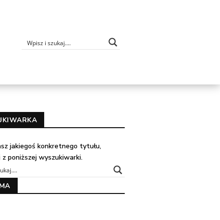
UKIWARKA
kasz jakiegoś konkretnego tytułu,
j z poniższej wyszukiwarki.
AMA