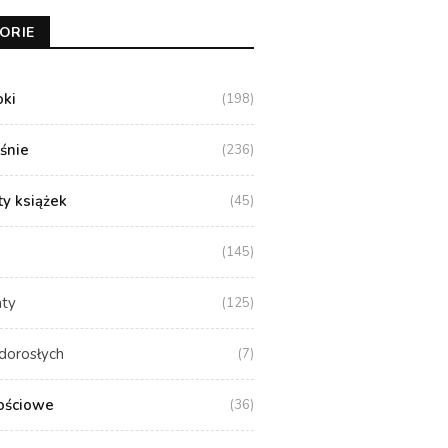
ORIE
oki
(198)
aśnie
(236)
y książek
(45)
(145)
aty
(125)
dorosłych
(7)
ościowe
(36)