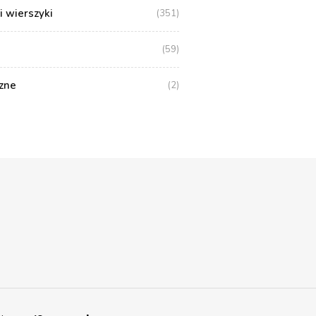
i wierszyki
(351)
(59)
zne
(2)