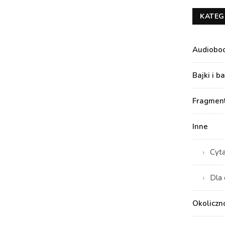
KATEG
Audiobo
Bajki i b
Fragment
Inne
Cyt
Dla 
Okoliczn