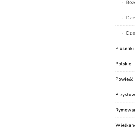
Boż
Dzie
Dzie
Piosenki 
Polskie
Powieść
Przysłow
Rymowank
Wielkan