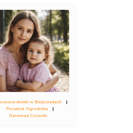
oroczne domki w Bieszczadach
|
Poradnik Ogrodnika
|
Darmowe Czcionki