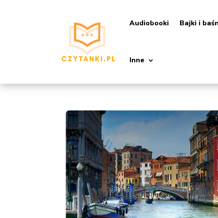
Audiobooki
Bajki i baś
Inne