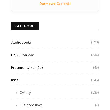
Darmowe Czcionki
KATEGORIE
Audiobooki
(198)
Bajki i baśnie
(236)
Fragmenty książek
(45)
Inne
(145)
Cytaty
(125)
Dla dorosłych
(7)