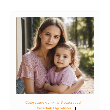
Całoroczne domki w Bieszczadach
|
Poradnik Ogrodnika
|