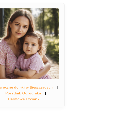
oroczne domki w Bieszczadach
|
Poradnik Ogrodnika
|
Darmowe Czcionki