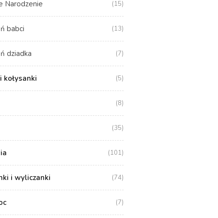
e Narodzenie
(15)
ń babci
(13)
ń dziadka
(7)
i kołysanki
(5)
(8)
(35)
ia
(101)
i i wyliczanki
(74)
oc
(7)