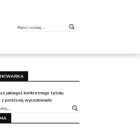
UKIWARKA
kasz jakiegoś konkretnego tytułu,
j z poniższej wyszukiwarki.
AMA