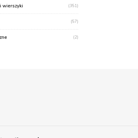
i wierszyki
(351)
(57)
zne
(2)