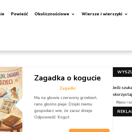
nie
Powieść
Okolicznościowe
Wiersze i wierszyki
WYSZ
Zagadka o kogucie
Jeśli szu
Zagadki
skorzysta
Ma na głowie czerwony grzebień,
rano głośno pieje. Dzięki niemu
gospodarz wie, że zaraz dnieje.
REKL
Odpowiedź: Kogut