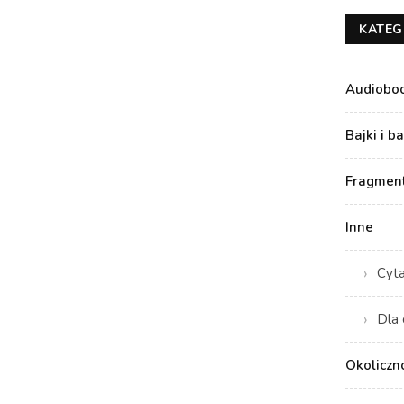
KATEG
Audiobo
Bajki i b
Fragment
Inne
Cyt
Dla 
Okoliczn