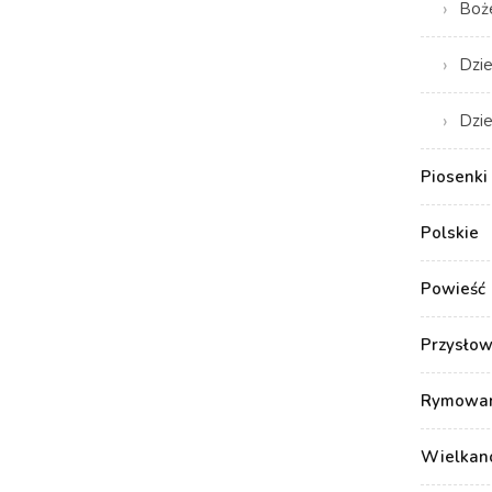
Boż
Dzie
Dzie
Piosenki 
Polskie
Powieść
Przysłow
Rymowank
Wielkan