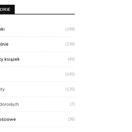
ORIE
oki
(198)
aśnie
(236)
y książek
(45)
(145)
aty
(125)
dorosłych
(7)
ościowe
(36)