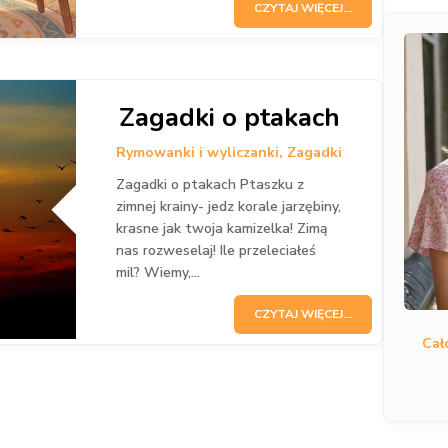
CZYTAJ WIĘCEJ...
Zagadki o ptakach
Rymowanki i wyliczanki
,
Zagadki
Zagadki o ptakach Ptaszku z
zimnej krainy- jedz korale jarzębiny,
krasne jak twoja kamizelka! Zimą
nas rozweselaj! Ile przeleciałeś
mil? Wiemy,...
CZYTAJ WIĘCEJ...
Cał