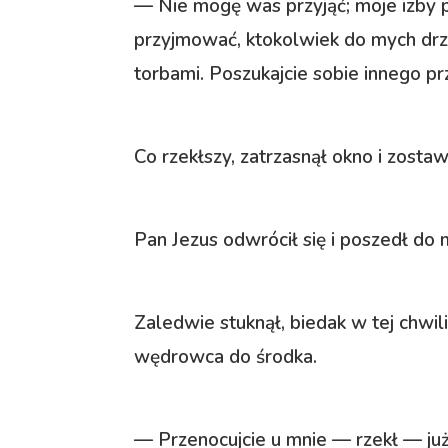
— Nie mogę was przyjąć; moje izby p
przyjmować, ktokolwiek do mych drz
torbami. Poszukajcie sobie innego pr
Co rzekłszy, zatrzasnął okno i zosta
Pan Jezus odwrócił się i poszedł do
Zaledwie stuknął, biedak w tej chwil
wędrowca do środka.
— Przenocujcie u mnie — rzekł — już 