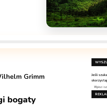
WYSZ
Wilhelm Grimm
Jeśli szu
skorzysta
REKL
i bogaty