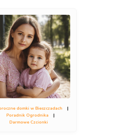
oroczne domki w Bieszczadach
|
Poradnik Ogrodnika
|
Darmowe Czcionki