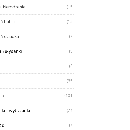
e Narodzenie
(15)
ń babci
(13)
ń dziadka
(7)
i kołysanki
(5)
(8)
(35)
ia
(101)
i i wyliczanki
(74)
oc
(7)