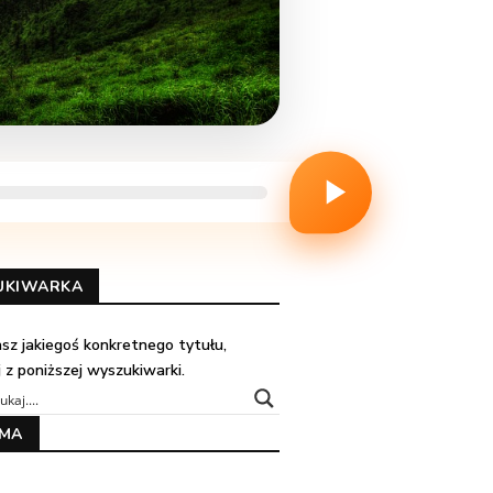
UKIWARKA
kasz jakiegoś konkretnego tytułu,
j z poniższej wyszukiwarki.
AMA