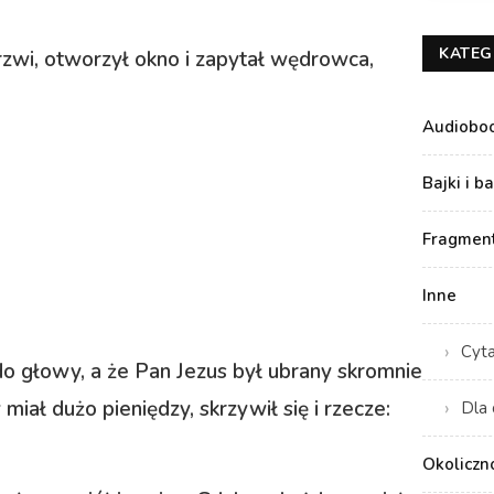
KATEG
rzwi, otworzył okno i zapytał wędrowca,
Audiobo
Bajki i b
Fragment
Inne
Cyt
o głowy, a że Pan Jezus był ubrany skromnie
miał dużo pieniędzy, skrzywił się i rzecze:
Dla 
Okoliczn