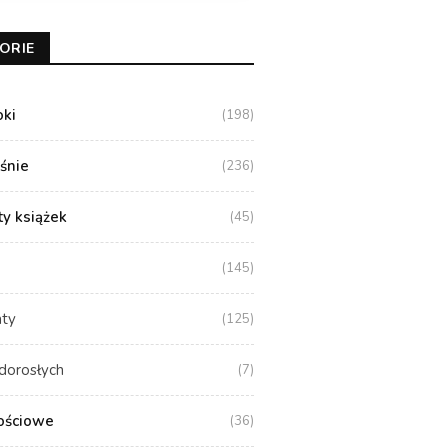
ORIE
oki
(198)
aśnie
(236)
y książek
(45)
(145)
aty
(125)
dorosłych
(7)
ościowe
(36)