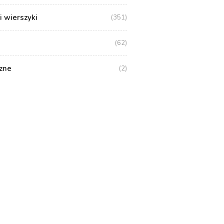
i wierszyki
(351)
(62)
zne
(2)