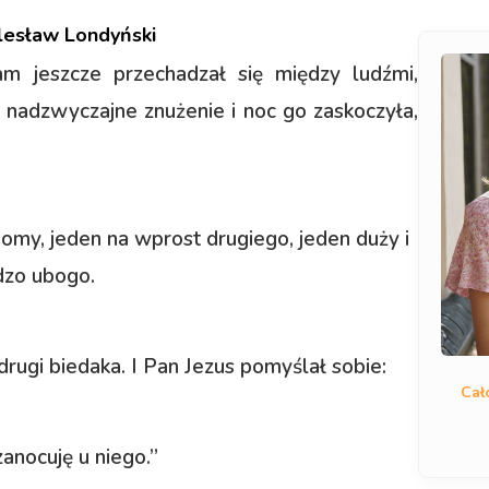
lesław Londyński
m jeszcze przechadzał się między ludźmi,
 nadzwyczajne znużenie i noc go zaskoczyła,
my, jeden na wprost drugiego, jeden duży i
rdzo ubogo.
rugi biedaka. I Pan Jezus pomyślał sobie:
Cał
anocuję u niego.”