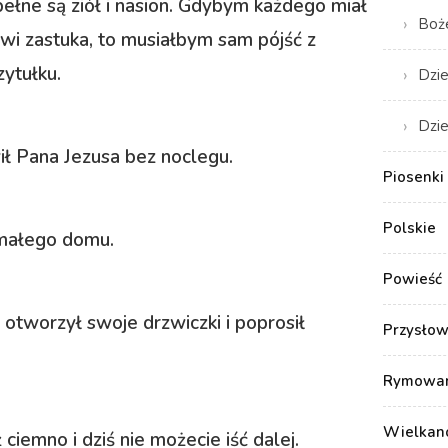
ełne są ziół i nasion. Gdybym każdego miał
Boż
wi zastuka, to musiałbym sam pójść z
zytułku.
Dzie
Dzie
wił Pana Jezusa bez noclegu.
Piosenki 
Polskie
 małego domu.
Powieść
i otworzył swoje drzwiczki i poprosił
Przysłow
Rymowank
Wielkan
ciemno i dziś nie możecie iść dalej.