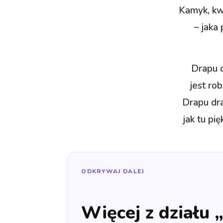
Kamyk, kw
– jaka
Drapu d
jest ro
Drapu dra
jak tu pi
ODKRYWAJ DALEJ
Więcej z działu