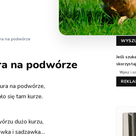
ra na podwórze
WYSZ
Jeśli szu
ra na podwórze
skorzysta
REKL
ura na podwórze,
o się tam kurze.
órzu dużo kurzu,
rawka i sadzawka…