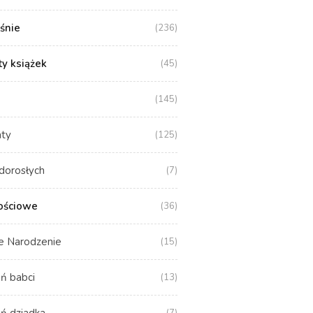
aśnie
(236)
y książek
(45)
(145)
aty
(125)
dorosłych
(7)
ościowe
(36)
e Narodzenie
(15)
ń babci
(13)