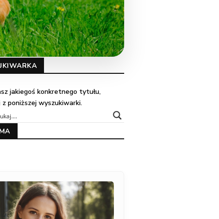
UKIWARKA
kasz jakiegoś konkretnego tytułu,
j z poniższej wyszukiwarki.
AMA