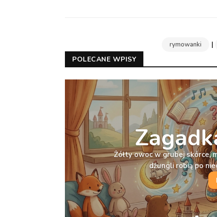
|
rymowanki
POLECANE WPISY
Zagadka
Żółty owoc w grubej skórce, 
dżungli robią po n