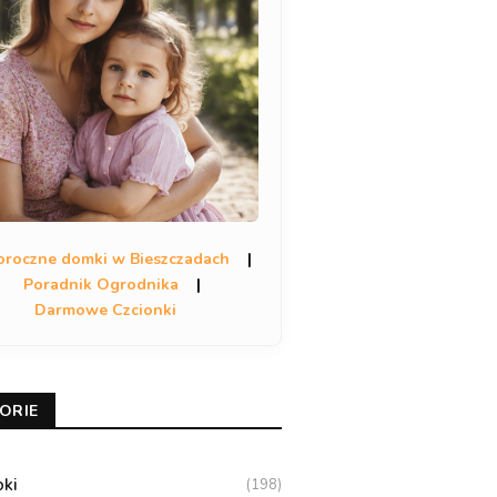
oroczne domki w Bieszczadach
|
Poradnik Ogrodnika
|
Darmowe Czcionki
ORIE
oki
(198)