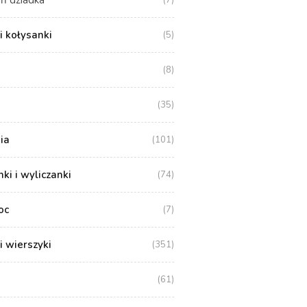
ń dziadka
(7)
i kołysanki
(5)
(8)
(35)
ia
(101)
i i wyliczanki
(74)
oc
(7)
i wierszyki
(351)
(61)