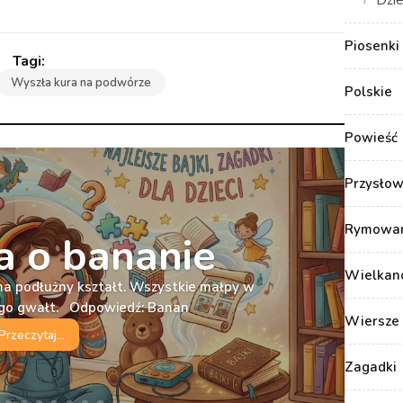
Dzie
Piosenki 
Wyszła kura na podwórze
Polskie
Powieść
Przysłow
Rymowank
 o bananie
Wielkan
ma podłużny kształt. Wszystkie małpy w
iego gwałt. Odpowiedź: Banan
Wiersze 
Przeczytaj...
Zagadki