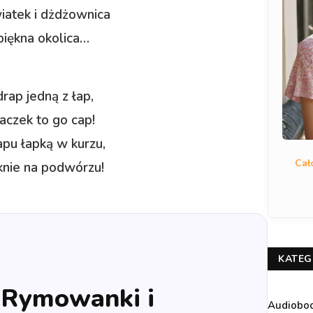
iatek i dżdżownica
 piękna okolica…
rap jedną z łap,
baczek to go cap!
pu łapką w kurzu,
Cał
ęknie na podwórzu!
KATEG
 „Rymowanki i
Audiobo