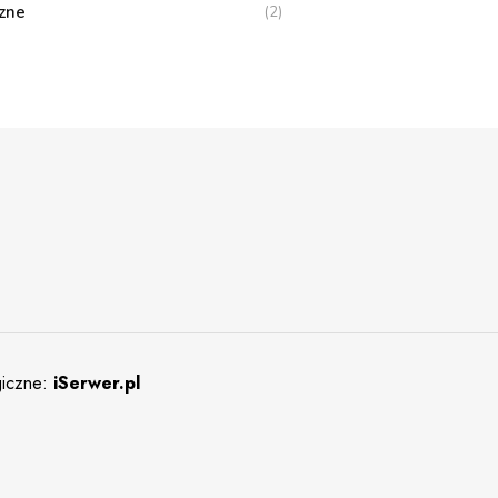
zne
(2)
giczne:
iSerwer.pl