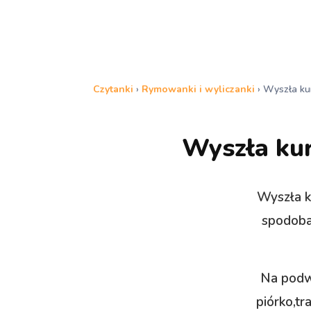
Czytanki
›
Rymowanki i wyliczanki
›
Wyszła ku
Wyszła ku
Wyszła k
spodobał
Na podw
piórko,t