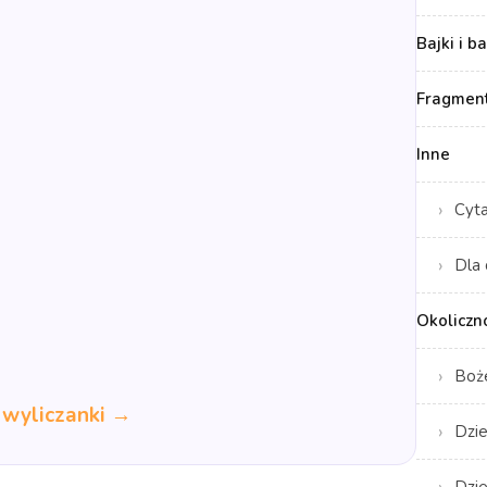
Bajki i b
Fragment
Inne
Cyt
Dla 
Okoliczn
Boż
 wyliczanki →
Dzie