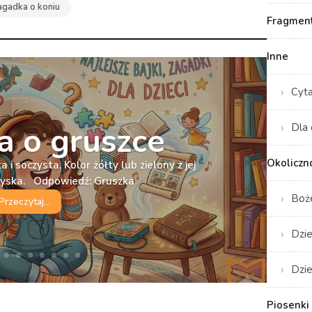
agadka o koniu
Fragment
Inne
Cyt
 o gruszce
Dla 
Okoliczn
 i soczysta. Kolor żółty lub zielony z jej
ryska. Odpowiedź: Gruszka
Boż
Przeczytaj...
Dzie
Dzie
Piosenki 