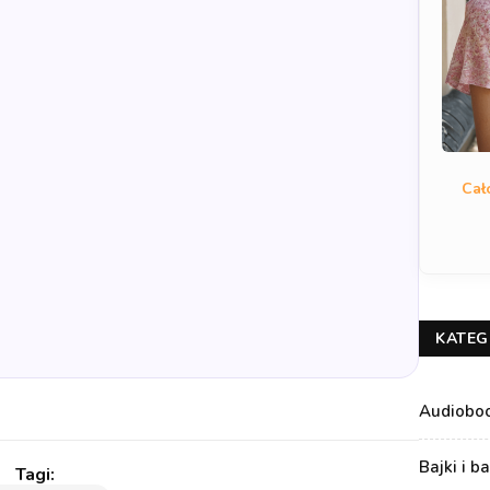
Cał
KATEG
Audiobo
Bajki i b