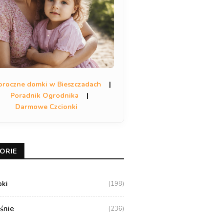
oroczne domki w Bieszczadach
|
Poradnik Ogrodnika
|
Darmowe Czcionki
ORIE
oki
(198)
aśnie
(236)