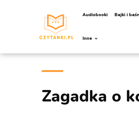
Audiobooki
Bajki i baś
Inne
Zagadka o k