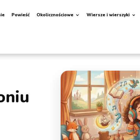
nie
Powieść
Okolicznościowe
Wiersze i wierszyki
oniu