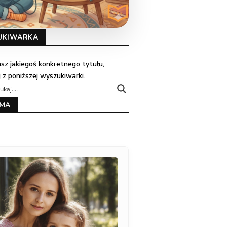
UKIWARKA
kasz jakiegoś konkretnego tytułu,
j z poniższej wyszukiwarki.
AMA