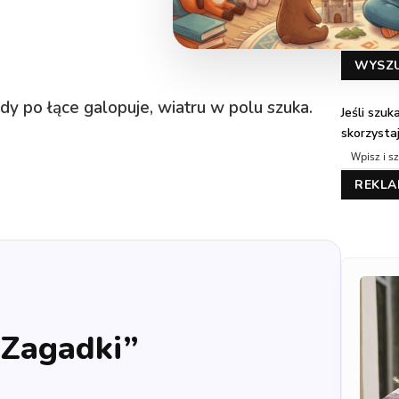
WYSZ
dy po łące galopuje, wiatru w polu szuka.
Jeśli szu
skorzysta
REKL
„Zagadki”