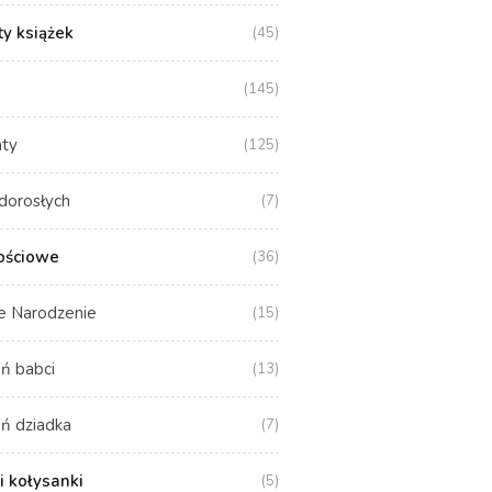
y książek
(45)
(145)
aty
(125)
dorosłych
(7)
ościowe
(36)
e Narodzenie
(15)
ń babci
(13)
ń dziadka
(7)
i kołysanki
(5)