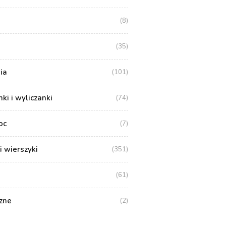
(8)
(35)
ia
(101)
i i wyliczanki
(74)
oc
(7)
i wierszyki
(351)
(61)
zne
(2)