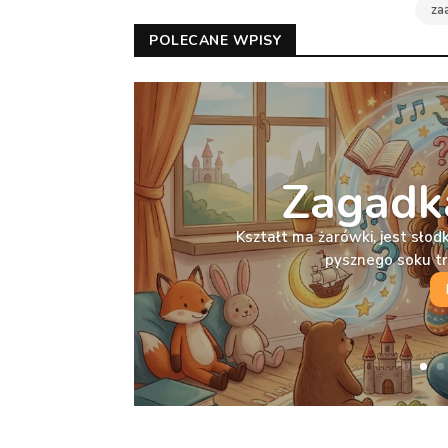
za
POLECANE WPISY
Zagadka
Kształt ma żarówki, jest słodka
pysznego soku t