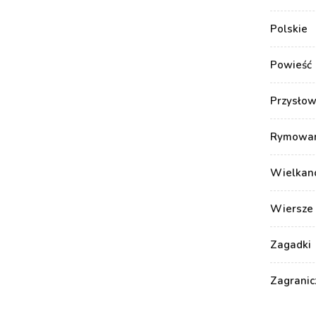
Polskie
Powieść
Przysłow
Rymowank
Wielkan
Wiersze 
Zagadki
Zagranic