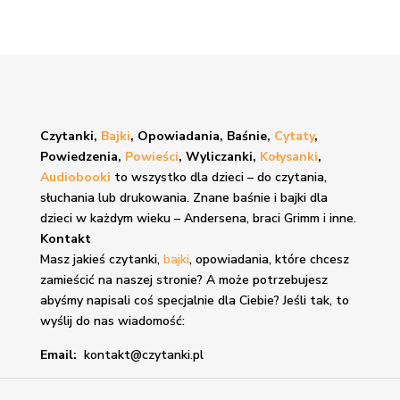
Czytanki,
Bajki
, Opowiadania, Baśnie,
Cytaty
,
Powiedzenia,
Powieści
, Wyliczanki,
Kołysanki
,
Audiobooki
to wszystko dla dzieci – do czytania,
słuchania lub drukowania. Znane
baśnie i bajki
dla
dzieci w każdym wieku – Andersena, braci Grimm i inne.
Kontakt
Masz jakieś czytanki,
bajki
, opowiadania, które chcesz
zamieścić na naszej stronie? A może potrzebujesz
abyśmy napisali coś specjalnie dla Ciebie? Jeśli tak, to
wyślij do nas wiadomość:
Email:
kontakt@czytanki.pl