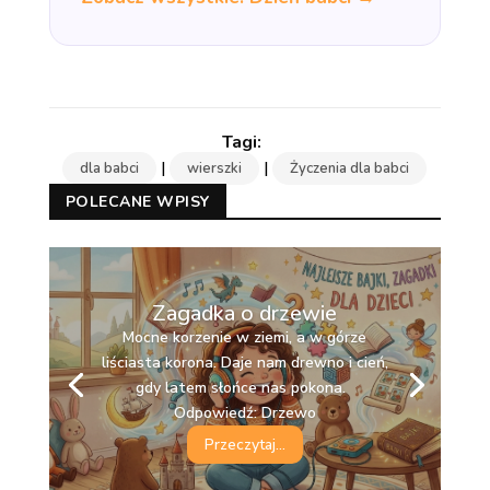
|
|
dla babci
wierszki
Życzenia dla babci
POLECANE WPISY
Zagadka o drzewie
Mocne korzenie w ziemi, a w górze
liściasta korona. Daje nam drewno i cień,
gdy latem słońce nas pokona.
Odpowiedź: Drzewo
Przeczytaj...