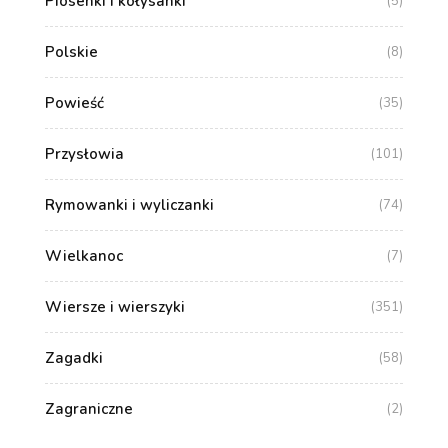
Piosenki i kołysanki
(5)
Polskie
(8)
Powieść
(35)
Przysłowia
(101)
Rymowanki i wyliczanki
(74)
Wielkanoc
(7)
Wiersze i wierszyki
(351)
Zagadki
(58)
Zagraniczne
(2)