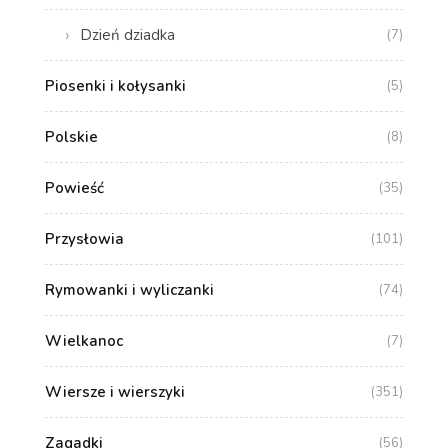
Dzień dziadka
(7)
Piosenki i kołysanki
(5)
Polskie
(8)
Powieść
(35)
Przysłowia
(101)
Rymowanki i wyliczanki
(74)
Wielkanoc
(7)
Wiersze i wierszyki
(351)
Zagadki
(56)