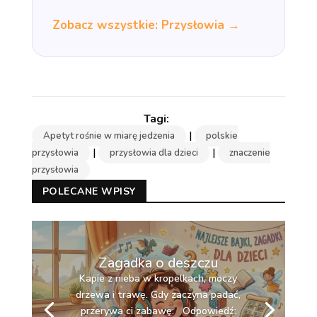
Zobacz wszystkie: Przysłowia →
|
Apetyt rośnie w miarę jedzenia
polskie
|
|
przysłowia
przysłowia dla dzieci
znaczenie
przysłowia
POLECANE WPISY
Zagadka o deszczu
Kapie z nieba w kropelkach, moczy
drzewa i trawę. Gdy zaczyna padać,
przerywa ci zabawę. Odpowiedź: