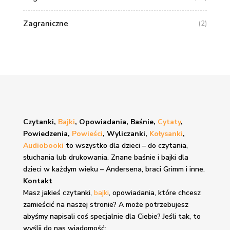
Zagraniczne
(2)
Czytanki,
Bajki
, Opowiadania, Baśnie,
Cytaty
,
Powiedzenia,
Powieści
, Wyliczanki,
Kołysanki
,
Audiobooki
to wszystko dla dzieci – do czytania,
słuchania lub drukowania. Znane
baśnie i bajki
dla
dzieci w każdym wieku – Andersena, braci Grimm i inne.
Kontakt
Masz jakieś czytanki,
bajki
, opowiadania, które chcesz
zamieścić na naszej stronie? A może potrzebujesz
abyśmy napisali coś specjalnie dla Ciebie? Jeśli tak, to
wyślij do nas wiadomość: