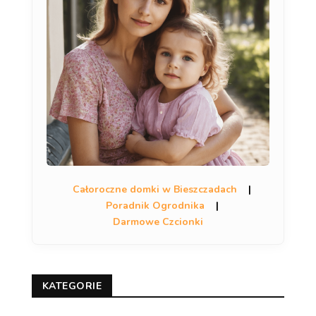
Całoroczne domki w Bieszczadach
|
Poradnik Ogrodnika
|
Darmowe Czcionki
KATEGORIE